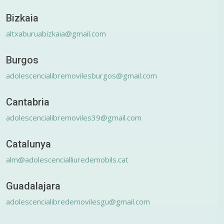
Bizkaia
altxaburuabizkaia@gmail.com
Burgos
adolescencialibremovilesburgos@gmail.com
Cantabria
adolescencialibremoviles39@gmail.com
Catalunya
alm@adolescencialliuredemobils.cat
Guadalajara
adolescencialibredemovilesgu@gmail.com