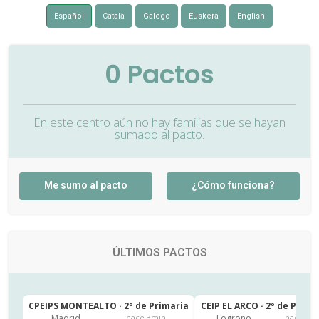
Español
Català
Galego
Euskera
English
0
Pactos
En este centro aún no hay familias que se hayan
sumado al pacto.
Me sumo al pacto
¿Cómo funciona?
ÚLTIMOS PACTOS
CPEIPS MONTEALTO · 2º de Primaria
CEIP EL ARCO · 2º de Prima
Madrid
Logroño
hace 3min
hace 4h