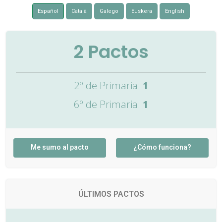
Español
Català
Galego
Euskera
English
2
Pactos
2º de Primaria:
1
6º de Primaria:
1
Me sumo al pacto
¿Cómo funciona?
ÚLTIMOS PACTOS