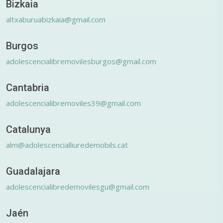
Bizkaia
altxaburuabizkaia@gmail.com
Burgos
adolescencialibremovilesburgos@gmail.com
Cantabria
adolescencialibremoviles39@gmail.com
Catalunya
alm@adolescencialliuredemobils.cat
Guadalajara
adolescencialibredemovilesgu@gmail.com
Jaén