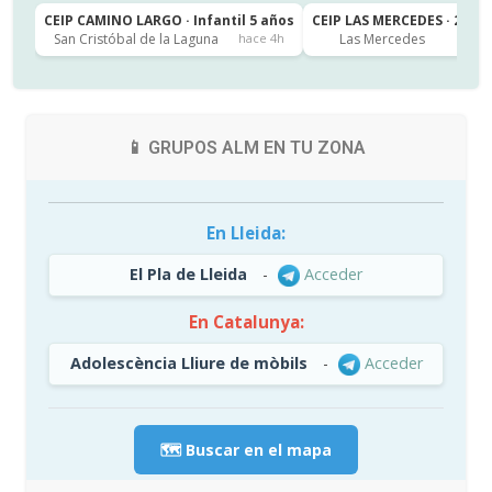
CEIP CAMINO LARGO · Infantil 5 años
CEIP LAS MERCEDES · 2º de
San Cristóbal de la Laguna
Las Mercedes
hace 4h
h
📱 GRUPOS ALM EN TU ZONA
En Lleida:
El Pla de Lleida
-
Acceder
En Catalunya:
Adolescència Lliure de mòbils
-
Acceder
🗺️ Buscar en el mapa