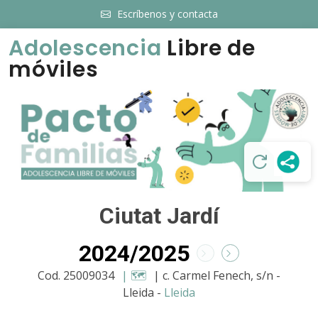
Escríbenos y contacta
Adolescencia
Libre de
móviles
Ciutat Jardí
2024/2025
Cod. 25009034
| 🗺️
| c. Carmel Fenech, s/n -
Lleida -
Lleida