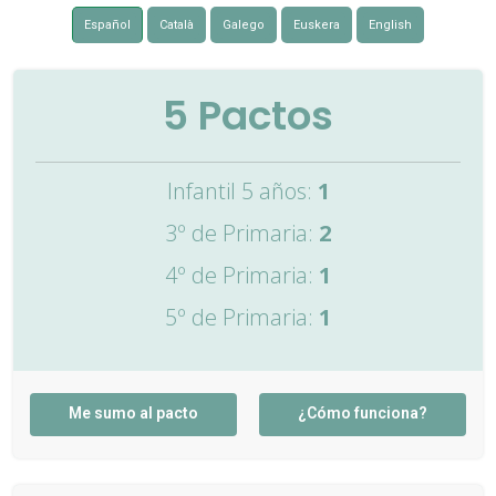
Español
Català
Galego
Euskera
English
5
Pactos
Infantil 5 años:
1
3º de Primaria:
2
4º de Primaria:
1
5º de Primaria:
1
Me sumo al pacto
¿Cómo funciona?