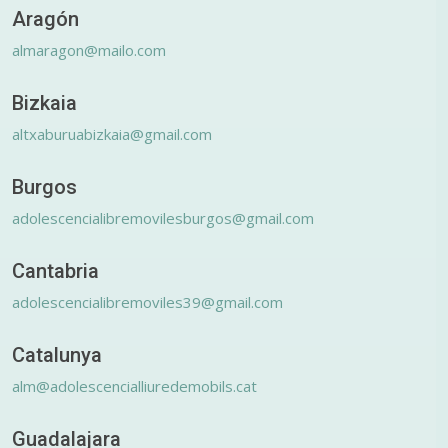
Aragón
almaragon@mailo.com
Bizkaia
altxaburuabizkaia@gmail.com
Burgos
adolescencialibremovilesburgos@gmail.com
Cantabria
adolescencialibremoviles39@gmail.com
Catalunya
alm@adolescencialliuredemobils.cat
Guadalajara