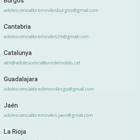
Burgos
adolescencialibremovilesburgos@gmail.com
Cantabria
adolescencialibremoviles39@gmail.com
Catalunya
alm@adolescencialliuredemobils.cat
Guadalajara
adolescencialibredemovilesgu@gmail.com
Jaén
adolescencialibremoviles.jaen@gmail.com
La Rioja