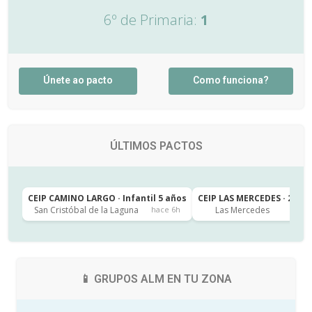
6º de Primaria:
1
Únete ao pacto
Como funciona?
ÚLTIMOS PACTOS
CEIP CAMINO LARGO · Infantil 5 años
CEIP LAS MERCEDES · 2º de
San Cristóbal de la Laguna
Las Mercedes
hace 6h
h
📱 GRUPOS ALM EN TU ZONA