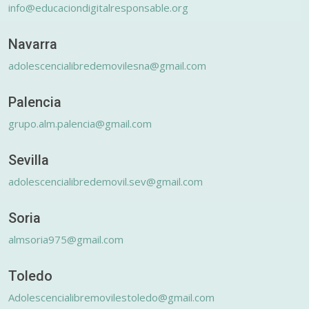
info@educaciondigitalresponsable.org
Navarra
adolescencialibredemovilesna@gmail.com
Palencia
grupo.alm.palencia@gmail.com
Sevilla
adolescencialibredemovil.sev@gmail.com
Soria
almsoria975@gmail.com
Toledo
Adolescencialibremovilestoledo@gmail.com