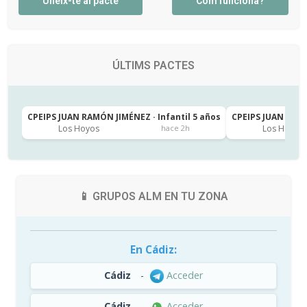
Uneix-te al pacte
Com funciona?
ÚLTIMS PACTES
CPEIPS JUAN RAMÓN JIMÉNEZ · Infantil 5 años
CPEIPS JUAN RAMÓ
Los Hoyos
Los Hoyos
hace 2h
📱 GRUPOS ALM EN TU ZONA
En Cádiz:
Cádiz
-
Acceder
Cádiz
-
Acceder