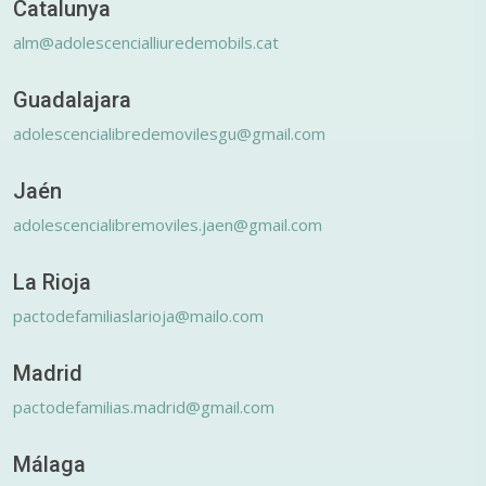
Catalunya
alm@adolescencialliuredemobils.cat
Guadalajara
adolescencialibredemovilesgu@gmail.com
Jaén
adolescencialibremoviles.jaen@gmail.com
La Rioja
pactodefamiliaslarioja@mailo.com
Madrid
pactodefamilias.madrid@gmail.com
Málaga