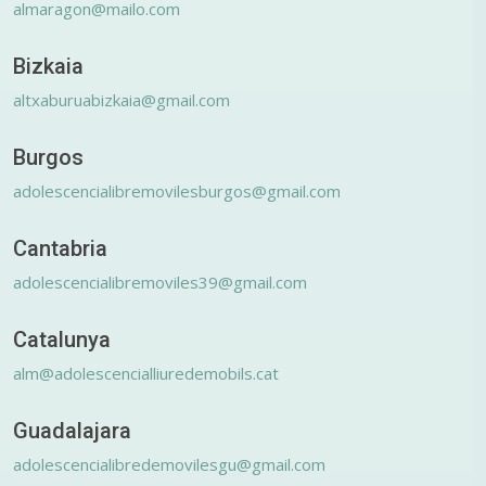
almaragon@mailo.com
Bizkaia
altxaburuabizkaia@gmail.com
Burgos
adolescencialibremovilesburgos@gmail.com
Cantabria
adolescencialibremoviles39@gmail.com
Catalunya
alm@adolescencialliuredemobils.cat
Guadalajara
adolescencialibredemovilesgu@gmail.com