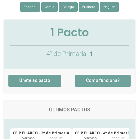
Español
Català
Galego
Euskera
English
1
Pacto
4º de Primaria:
1
Únete ao pacto
Como funciona?
ÚLTIMOS PACTOS
CEIP EL ARCO · 2º de Primaria
CEIP EL ARCO · 4º de Primaria
C
Logroño
Logroño
hace 2h
hace 2h