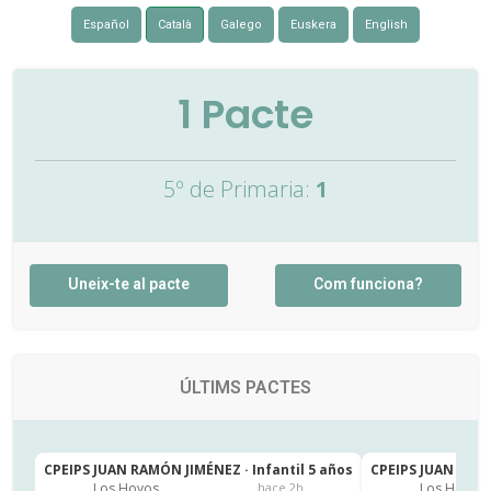
Español
Català
Galego
Euskera
English
1
Pacte
5º de Primaria:
1
Uneix-te al pacte
Com funciona?
ÚLTIMS PACTES
CPEIPS JUAN RAMÓN JIMÉNEZ · Infantil 5 años
CPEIPS JUAN RAMÓ
Los Hoyos
Los Hoyos
hace 2h