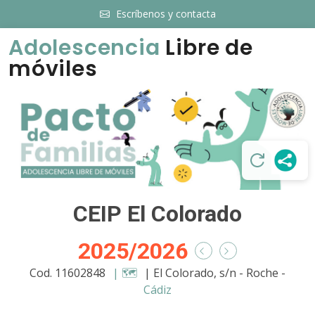
Escríbenos y contacta
Adolescencia
Libre de
móviles
CEIP El Colorado
2025/2026
Cod. 11602848
| 🗺️
| El Colorado, s/n - Roche -
Cádiz