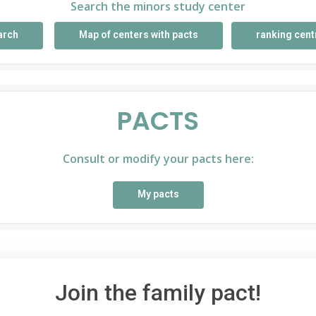
Search the minors study center
arch
Map of centers with pacts
ranking cent
PACTS
Consult or modify your pacts here:
My pacts
Join the family pact!