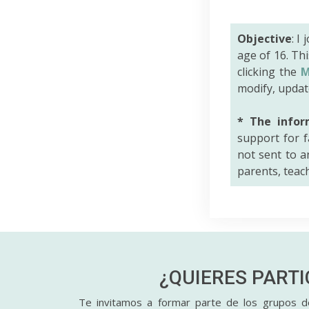
Objective
: I
age of 16. Th
clicking the
M
modify, updat
* The infor
support for f
not sent to an
parents, teac
¿QUIERES PART
Te invitamos a formar parte de los grupos de