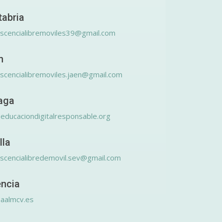
tabria
scencialibremoviles39@gmail.com
n
scencialibremoviles.jaen@gmail.com
aga
educaciondigitalresponsable.org
lla
scencialibredemovil.sev@gmail.com
encia
aalmcv.es