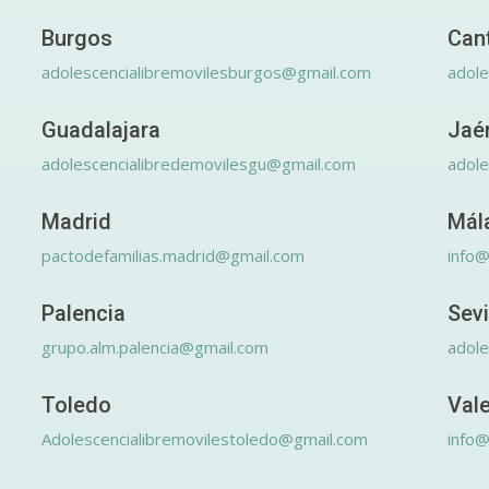
Burgos
Can
adolescencialibremovilesburgos@gmail.com
adole
Guadalajara
Jaé
adolescencialibredemovilesgu@gmail.com
adole
Madrid
Mál
pactodefamilias.madrid@gmail.com
info@
Palencia
Sevi
grupo.alm.palencia@gmail.com
adole
Toledo
Val
Adolescencialibremovilestoledo@gmail.com
info@