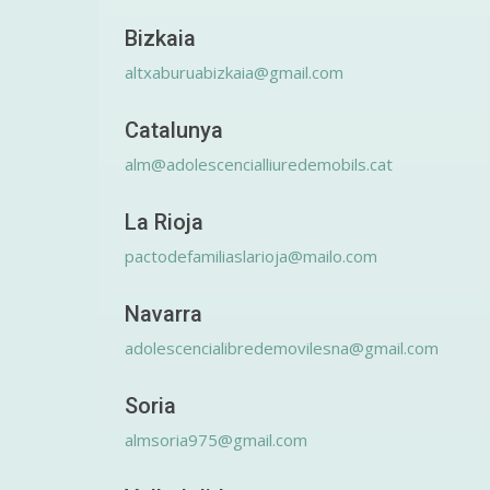
Bizkaia
altxaburuabizkaia@gmail.com
Catalunya
alm@adolescencialliuredemobils.cat
La Rioja
pactodefamiliaslarioja@mailo.com
Navarra
adolescencialibredemovilesna@gmail.com
Soria
almsoria975@gmail.com