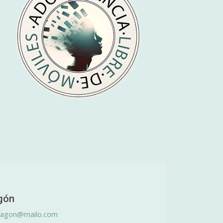
gón
ragon@mailo.com