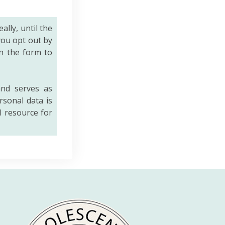
eally, until the
you opt out by
n the form to
nd serves as
rsonal data is
al resource for