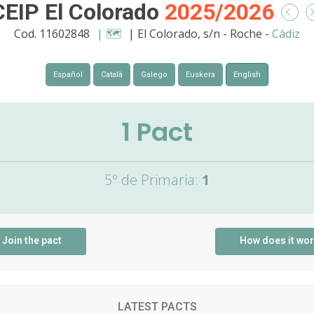
CEIP El Colorado
2025/2026
Cod. 11602848
| 🗺️
| El Colorado, s/n - Roche -
Cádiz
Español
Català
Galego
Euskera
English
1
Pact
5º de Primaria:
1
Join the pact
How does it wo
LATEST PACTS