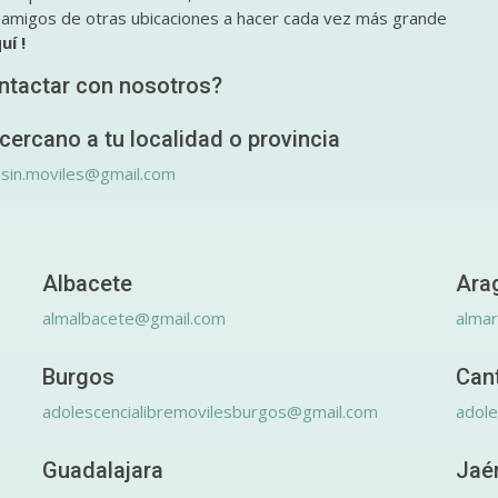
y amigos de otras ubicaciones a hacer cada vez más grande
uí !
ntactar con nosotros?
cercano a tu localidad o provincia
.sin.moviles@gmail.com
Albacete
Ara
almalbacete@gmail.com
alma
Burgos
Can
adolescencialibremovilesburgos@gmail.com
adole
Guadalajara
Jaé