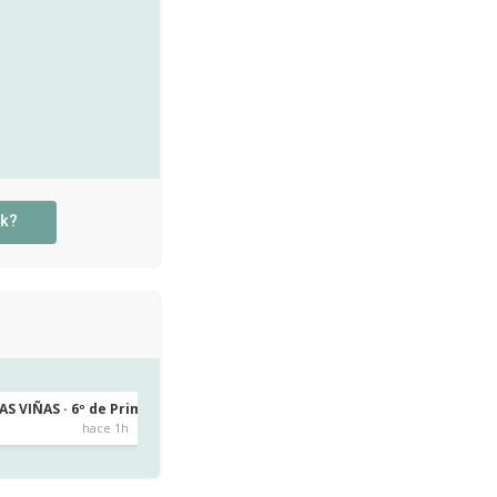
rk?
AS VIÑAS · 6º de Primaria
CEIP CAMINO LARGO · Infantil 5 años
San Cristóbal de la Laguna
hace 1h
hace 10h