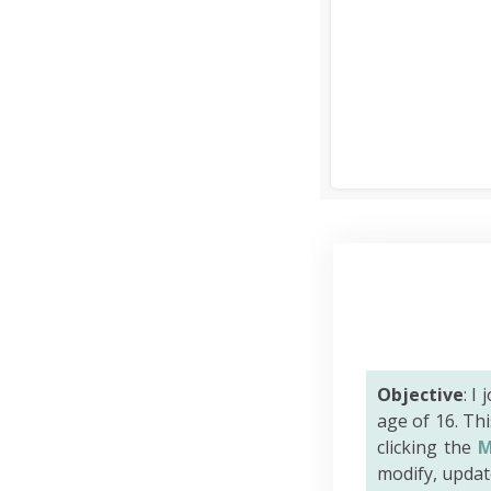
Objective
: I
age of 16. Th
clicking the
M
modify, updat