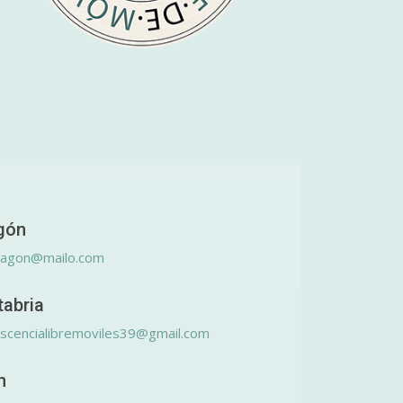
gón
ragon@mailo.com
tabria
scencialibremoviles39@gmail.com
n