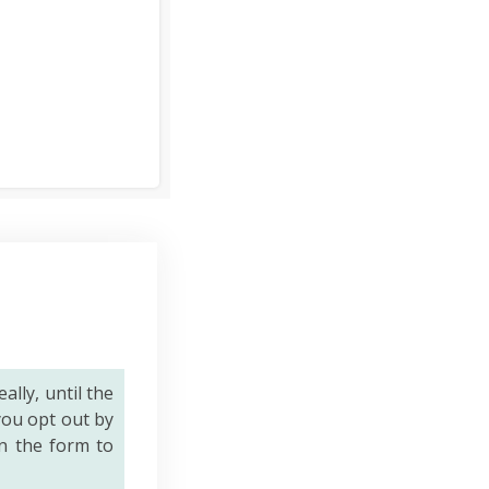
eally, until the
you opt out by
n the form to