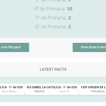
4º de Primaria:
10
5º de Primaria:
2
6º de Primaria:
2
Join the pact
How does it wo
LATEST PACTS
LICA · 1º de ESO
IES ISABEL LA CATOLICA · 1º de ESO
CEIP VIRGEN DE L
Madrid
Tomelloso
hace 44min
hace 1h