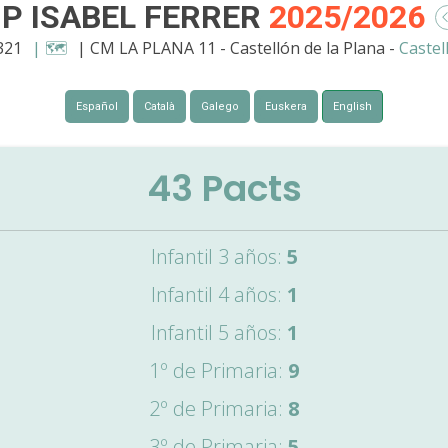
IP ISABEL FERRER
2025/2026
321
| 🗺️
| CM LA PLANA 11 - Castellón de la Plana -
Castel
Español
Català
Galego
Euskera
English
43
Pacts
Infantil 3 años:
5
Infantil 4 años:
1
Infantil 5 años:
1
1º de Primaria:
9
2º de Primaria:
8
3º de Primaria:
5