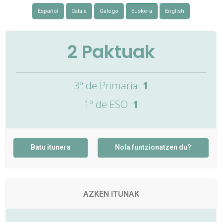
Español
Català
Galego
Euskera
English
2
Paktuak
3º de Primaria:
1
1º de ESO:
1
Batu itunera
Nola funtzionatzen du?
AZKEN ITUNAK