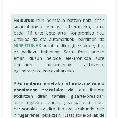
Helburua
: Itun honetara batzen naiz lehen
smartphone-a ematea atzeratzeko, ahal
bada, 16 urte bete arte. Konpromiso hau
urtekoa da eta automatikoki berritzen da
NIRE ITUNAK
botoian klik eginez uko egiten
ez badiozu behintzat. Sartu formularioan
eman duzun helbide elektronikoa zure
familiaren hitzarmenak aldatzeko,
eguneratzeko edo ezabatzeko.
* Formulario honetako informazioa modu
anonimoan tratatuko da.
eta itunera
atxikitzen diren familiei gizarte-presioari
aurre egiteko laguntza gisa balio du. Datu
pertsonalak ez dira inolako erakunde edo
hirugarrenei bidaltzen. Estatistika-baliabide