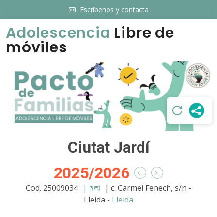
Escríbenos y contacta
Adolescencia
Libre de
móviles
Ciutat Jardí
2025/2026
Cod. 25009034
| 🗺️
| c. Carmel Fenech, s/n -
Lleida -
Lleida