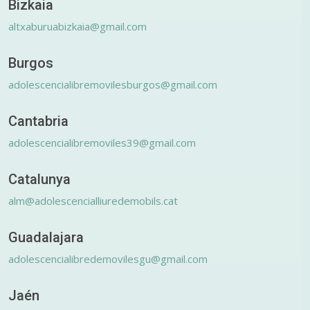
Bizkaia
altxaburuabizkaia@gmail.com
Burgos
adolescencialibremovilesburgos@gmail.com
Cantabria
adolescencialibremoviles39@gmail.com
Catalunya
alm@adolescencialliuredemobils.cat
Guadalajara
adolescencialibredemovilesgu@gmail.com
Jaén