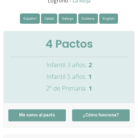
Logroño -
La Rioja
Español
Català
Galego
Euskera
English
4
Pactos
Infantil 3 años:
2
Infantil 5 años:
1
2º de Primaria:
1
Me sumo al pacto
¿Cómo funciona?