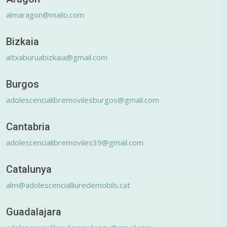
almaragon@mailo.com
Bizkaia
altxaburuabizkaia@gmail.com
Burgos
adolescencialibremovilesburgos@gmail.com
Cantabria
adolescencialibremoviles39@gmail.com
Catalunya
alm@adolescencialliuredemobils.cat
Guadalajara