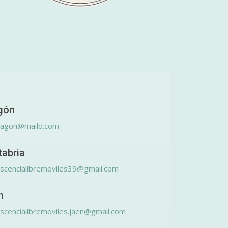
gón
ragon@mailo.com
tabria
scencialibremoviles39@gmail.com
n
scencialibremoviles.jaen@gmail.com