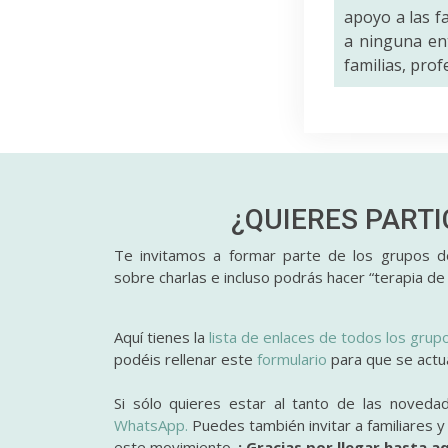
apoyo a las f
a ninguna ent
familias, pro
¿QUIERES PART
Te invitamos a formar parte de los grupos de
sobre charlas e incluso podrás hacer “terapia de
Aquí tienes la
lista de enlaces de todos los grup
podéis rellenar este
formulario
para que se actual
Si sólo quieres estar al tanto de las noveda
WhatsApp.
Puedes también invitar a familiares 
este movimiento.
¡ Gracias por llegar hasta aq