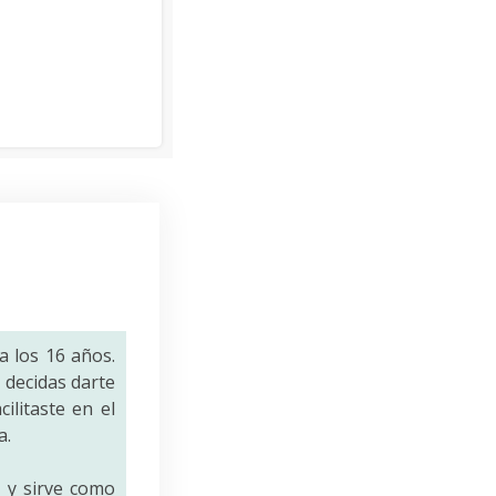
a los 16 años.
decidas darte
ilitaste en el
a.
a
y sirve como