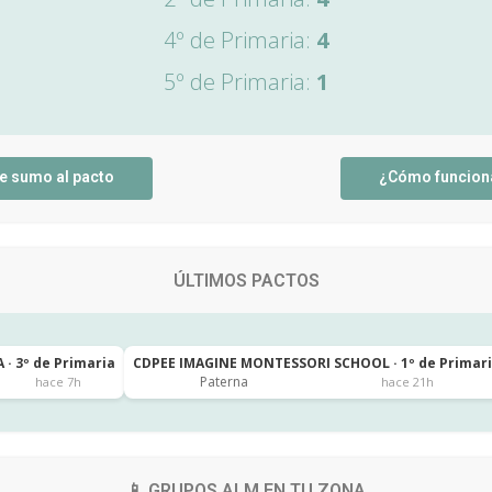
4º de Primaria:
4
5º de Primaria:
1
e sumo al pacto
¿Cómo funcion
ÚLTIMOS PACTOS
 · 3º de Primaria
CDPEE IMAGINE MONTESSORI SCHOOL · 1º de Primar
Paterna
hace 7h
hace 21h
📱 GRUPOS ALM EN TU ZONA