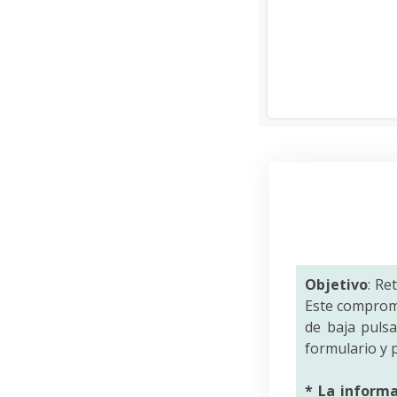
Objetivo
: Re
Este comprom
de baja puls
formulario y p
* La inform