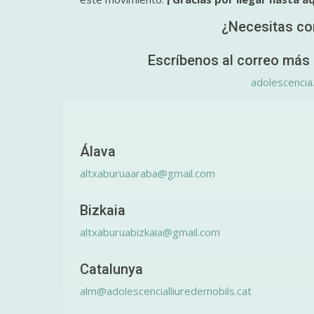
¿Necesitas co
Escríbenos al correo más 
adolescencia
Álava
altxaburuaaraba@gmail.com
Bizkaia
altxaburuabizkaia@gmail.com
Catalunya
alm@adolescencialliuredemobils.cat