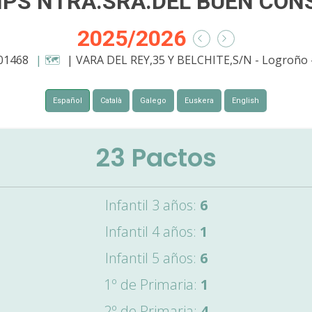
IPS NTRA.SRA.DEL BUEN CON
2025/2026
001468
| 🗺️
| VARA DEL REY,35 Y BELCHITE,S/N - Logroño 
Español
Català
Galego
Euskera
English
23
Pactos
Infantil 3 años:
6
Infantil 4 años:
1
Infantil 5 años:
6
1º de Primaria:
1
2º de Primaria:
4