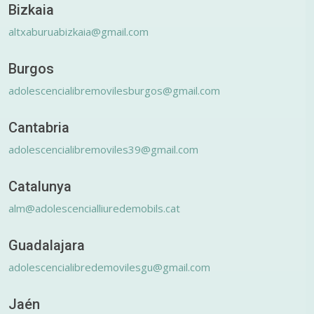
Bizkaia
altxaburuabizkaia@gmail.com
Burgos
adolescencialibremovilesburgos@gmail.com
Cantabria
adolescencialibremoviles39@gmail.com
Catalunya
alm@adolescencialliuredemobils.cat
Guadalajara
adolescencialibredemovilesgu@gmail.com
Jaén