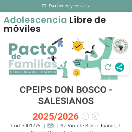
Escríbenos y contacta
Adolescencia
Libre de
móviles
CPEIPS DON BOSCO -
SALESIANOS
2025/2026
Cod. 3001775
| 🗺️
| Av. Vicente Blasco Ibañez, 1