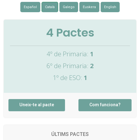
Español
Català
Galego
Euskera
English
4
Pactes
4º de Primaria:
1
6º de Primaria:
2
1º de ESO:
1
Uneix-te al pacte
Com funciona?
ÚLTIMS PACTES