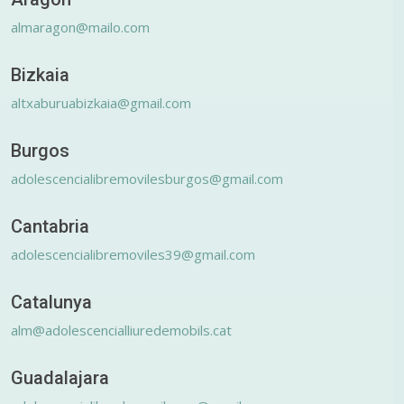
almaragon@mailo.com
Bizkaia
altxaburuabizkaia@gmail.com
Burgos
adolescencialibremovilesburgos@gmail.com
Cantabria
adolescencialibremoviles39@gmail.com
Catalunya
alm@adolescencialliuredemobils.cat
Guadalajara