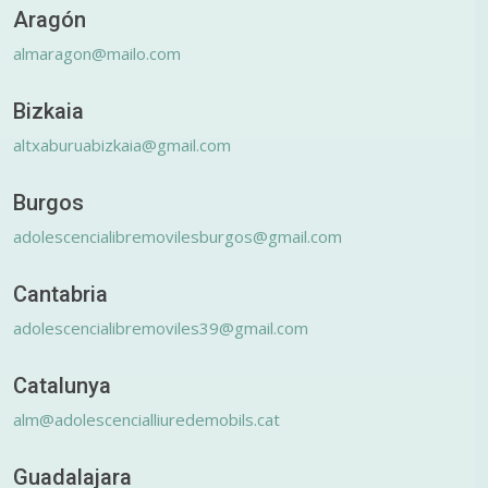
Aragón
almaragon@mailo.com
Bizkaia
altxaburuabizkaia@gmail.com
Burgos
adolescencialibremovilesburgos@gmail.com
Cantabria
adolescencialibremoviles39@gmail.com
Catalunya
alm@adolescencialliuredemobils.cat
Guadalajara