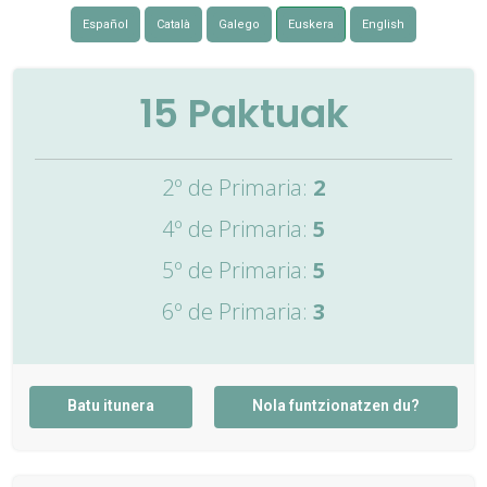
Español
Català
Galego
Euskera
English
15
Paktuak
2º de Primaria:
2
4º de Primaria:
5
5º de Primaria:
5
6º de Primaria:
3
Batu itunera
Nola funtzionatzen du?