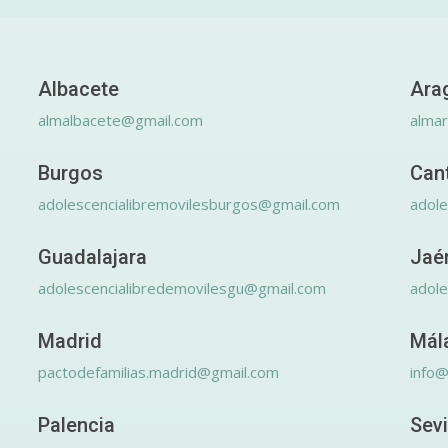
Albacete
Ara
almalbacete@gmail.com
alma
Burgos
Can
adolescencialibremovilesburgos@gmail.com
adole
Guadalajara
Jaé
adolescencialibredemovilesgu@gmail.com
adole
Madrid
Mál
pactodefamilias.madrid@gmail.com
info@
Palencia
Sevi