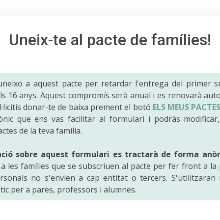
Uneix-te al pacte de famílies!
uneixo a aquest pacte per retardar l'entrega del primer 
 als 16 anys. Aquest compromís serà anual i es renovarà au
·licitis donar-te de baixa prement el botó
ELS MEUS PACTE
ònic que ens vas facilitar al formulari i podràs modificar,
actes de la teva família.
ació sobre aquest formulari es tractarà de forma anò
 les famílies que se subscriuen al pacte per fer front a la 
sonals no s'envien a cap entitat o tercers. S'utilitzara
tic per a pares, professors i alumnes.