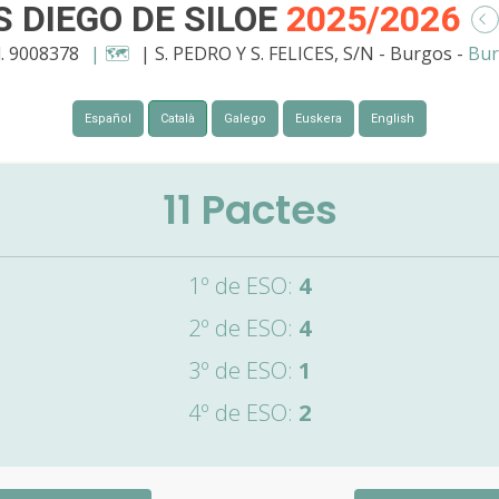
S DIEGO DE SILOE
2025/2026
. 9008378
| 🗺️
| S. PEDRO Y S. FELICES, S/N - Burgos -
Bur
Español
Català
Galego
Euskera
English
11
Pactes
1º de ESO:
4
2º de ESO:
4
3º de ESO:
1
4º de ESO:
2