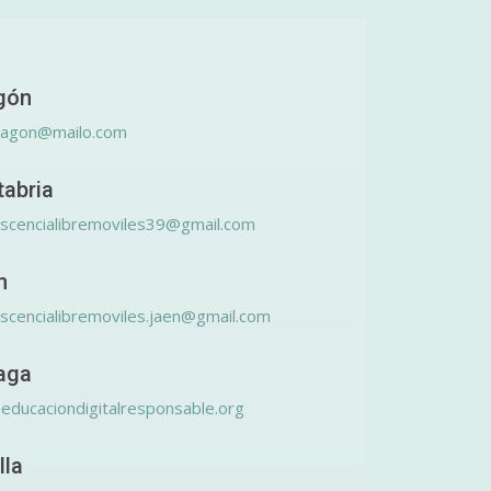
gón
ragon@mailo.com
tabria
scencialibremoviles39@gmail.com
n
scencialibremoviles.jaen@gmail.com
aga
educaciondigitalresponsable.org
lla