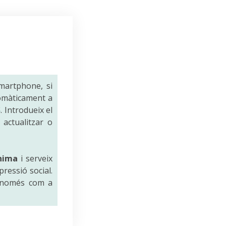
smartphone, si
tomàticament a
S
. Introdueix el
 actualitzar o
nima
i serveix
pressió social.
n només com a