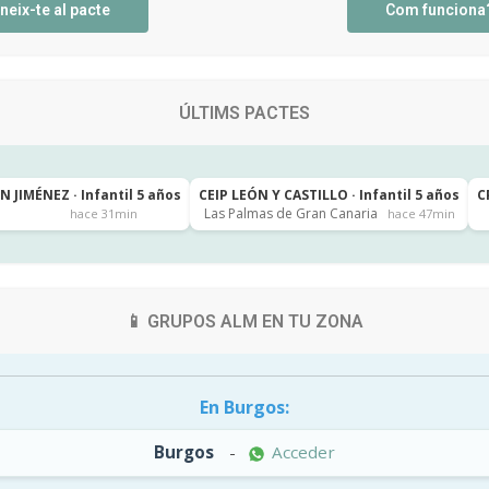
neix-te al pacte
Com funciona
ÚLTIMS PACTES
 JIMÉNEZ · Infantil 5 años
CEIP LEÓN Y CASTILLO · Infantil 5 años
C
Las Palmas de Gran Canaria
hace 31min
hace 47min
📱 GRUPOS ALM EN TU ZONA
En Burgos:
Burgos
-
Acceder