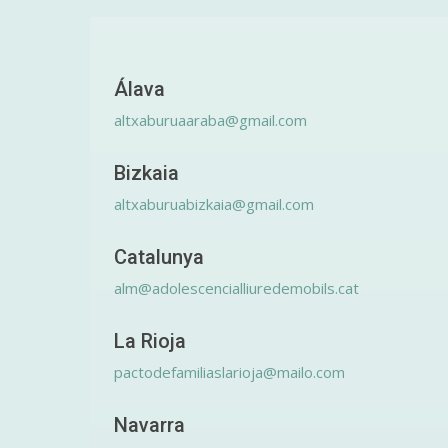
Álava
altxaburuaaraba@gmail.com
Bizkaia
altxaburuabizkaia@gmail.com
Catalunya
alm@adolescencialliuredemobils.cat
La Rioja
pactodefamiliaslarioja@mailo.com
Navarra