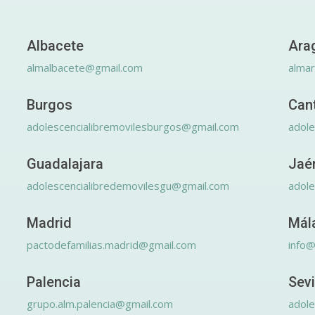
Albacete
Ara
almalbacete@gmail.com
alma
Burgos
Can
adolescencialibremovilesburgos@gmail.com
adole
Guadalajara
Jaé
adolescencialibredemovilesgu@gmail.com
adole
Madrid
Mál
pactodefamilias.madrid@gmail.com
info@
Palencia
Sevi
grupo.alm.palencia@gmail.com
adole