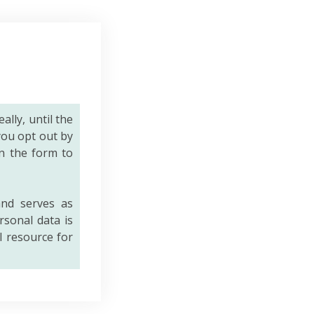
eally, until the
you opt out by
n the form to
nd serves as
rsonal data is
al resource for