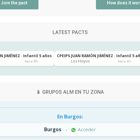
Join the pact
How does it wo
LATEST PACTS
 JIMÉNEZ · Infantil 5 años
CPEIPS JUAN RAMÓN JIMÉNEZ · Infantil 5 a
Los Hoyos
hace 8h
hace 9h
📱 GRUPOS ALM EN TU ZONA
En Burgos:
Burgos
-
Acceder