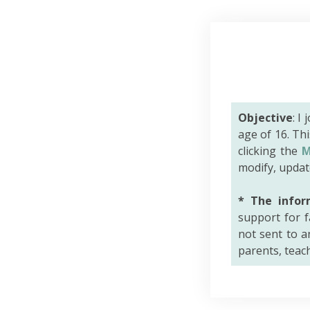
Objective
: I
age of 16. Th
clicking the
M
modify, updat
* The infor
support for f
not sent to an
parents, teac