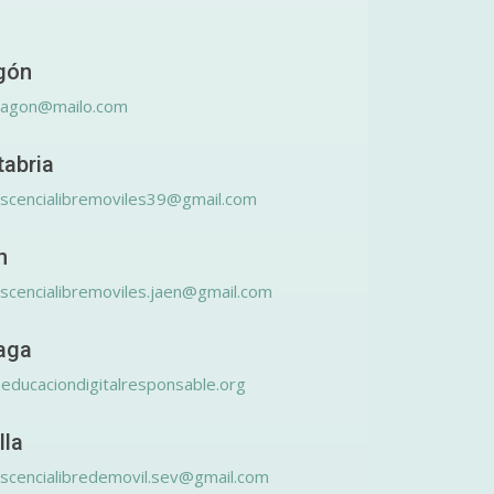
gón
ragon@mailo.com
tabria
scencialibremoviles39@gmail.com
n
scencialibremoviles.jaen@gmail.com
aga
educaciondigitalresponsable.org
lla
scencialibredemovil.sev@gmail.com