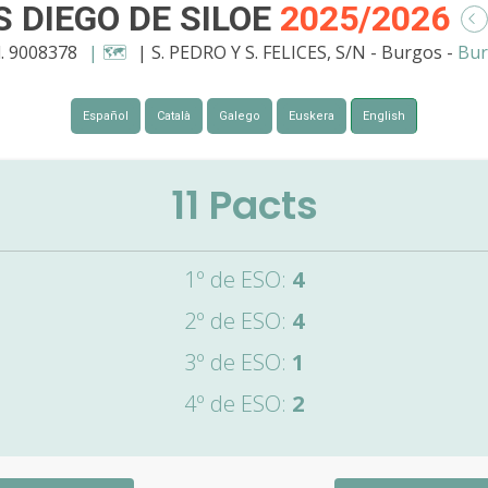
S DIEGO DE SILOE
2025/2026
. 9008378
| 🗺️
| S. PEDRO Y S. FELICES, S/N - Burgos -
Bur
Español
Català
Galego
Euskera
English
11
Pacts
1º de ESO:
4
2º de ESO:
4
3º de ESO:
1
4º de ESO:
2