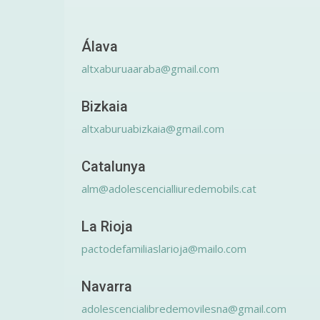
Álava
altxaburuaaraba@gmail.com
Bizkaia
altxaburuabizkaia@gmail.com
Catalunya
alm@adolescencialliuredemobils.cat
La Rioja
pactodefamiliaslarioja@mailo.com
Navarra
adolescencialibredemovilesna@gmail.com