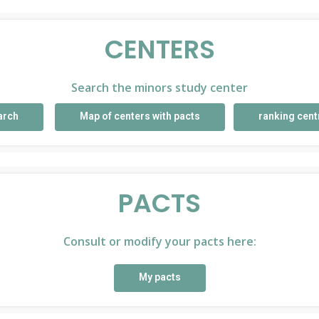
CENTERS
Search the minors study center
arch
Map of centers with pacts
ranking cent
PACTS
Consult or modify your pacts here:
My pacts