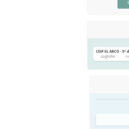
CEIP EL ARCO · 5º 
Logroño
h