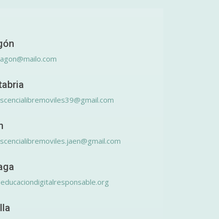
gón
ragon@mailo.com
tabria
scencialibremoviles39@gmail.com
n
scencialibremoviles.jaen@gmail.com
aga
educaciondigitalresponsable.org
lla