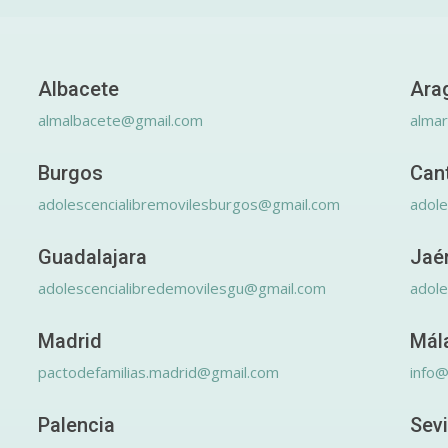
Albacete
Ara
almalbacete@gmail.com
alma
Burgos
Can
adolescencialibremovilesburgos@gmail.com
adole
Guadalajara
Jaé
adolescencialibredemovilesgu@gmail.com
adole
Madrid
Mál
pactodefamilias.madrid@gmail.com
info@
Palencia
Sevi