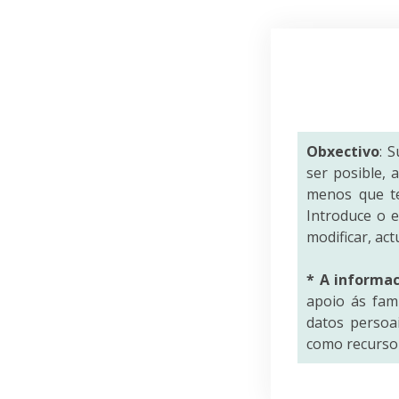
Obxectivo
: 
ser posible,
menos que te
Introduce o 
modificar, act
* A informa
apoio ás fami
datos persoai
como recurso 