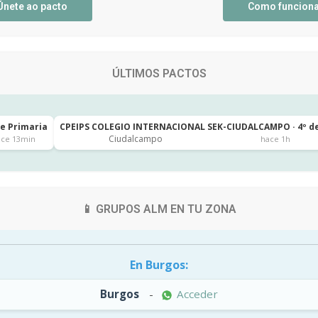
Únete ao pacto
Como funcion
ÚLTIMOS PACTOS
de Primaria
CPEIPS COLEGIO INTERNACIONAL SEK-CIUDALCAMPO · 4º d
Ciudalcampo
ace 13min
hace 1h
📱 GRUPOS ALM EN TU ZONA
En Burgos:
Burgos
-
Acceder