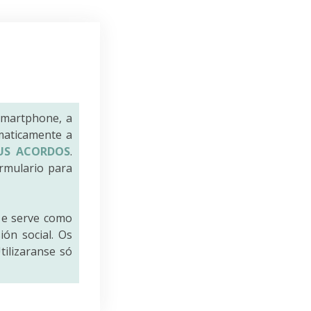
smartphone, a
maticamente a
US ACORDOS
.
rmulario para
e serve como
ión social. Os
tilizaranse só