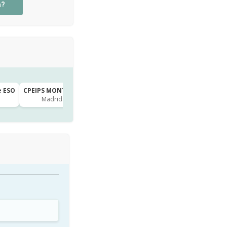
a?
e ESO
CPEIPS MONTEALTO · 2º de Primaria
CEIP EL ARCO · 2º de Prim
Madrid
Logroño
hace 2h
hace 7h