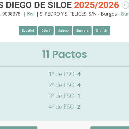
S DIEGO DE SILOE
2025/2026
. 9008378
| 🗺️
| S. PEDRO Y S. FELICES, S/N - Burgos -
Bur
Español
Català
Galego
Euskera
English
11
Pactos
1º de ESO:
4
2º de ESO:
4
3º de ESO:
1
4º de ESO:
2