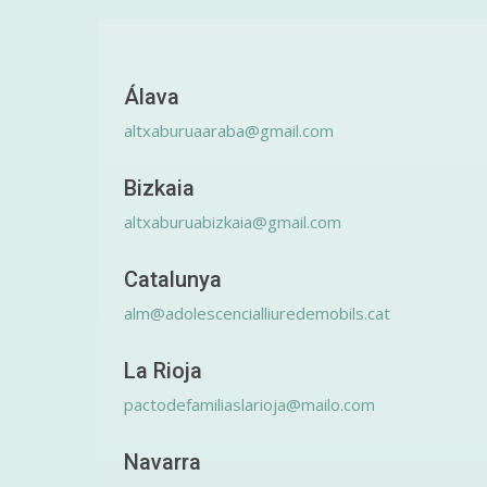
Álava
altxaburuaaraba@gmail.com
Bizkaia
altxaburuabizkaia@gmail.com
Catalunya
alm@adolescencialliuredemobils.cat
La Rioja
pactodefamiliaslarioja@mailo.com
Navarra