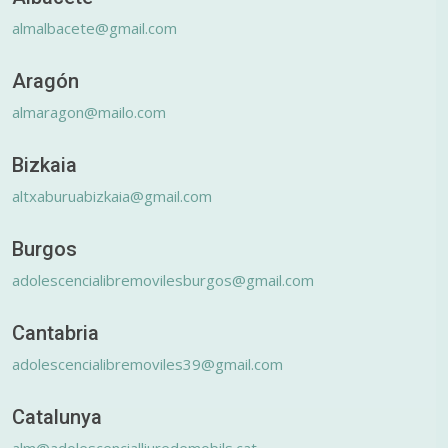
almalbacete@gmail.com
Aragón
almaragon@mailo.com
Bizkaia
altxaburuabizkaia@gmail.com
Burgos
adolescencialibremovilesburgos@gmail.com
Cantabria
adolescencialibremoviles39@gmail.com
Catalunya
alm@adolescencialliuredemobils.cat