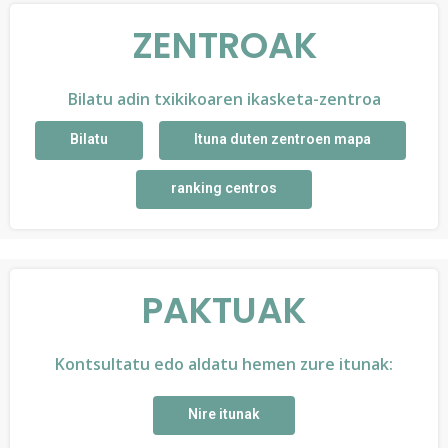
ZENTROAK
Bilatu adin txikikoaren ikasketa-zentroa
Bilatu
Ituna duten zentroen mapa
ranking centros
PAKTUAK
Kontsultatu edo aldatu hemen zure itunak:
Nire itunak