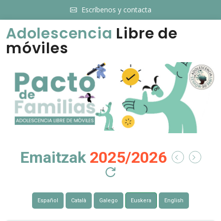
Escríbenos y contacta
Adolescencia
Libre de
móviles
Emaitzak
2025/2026
Español
Català
Galego
Euskera
English