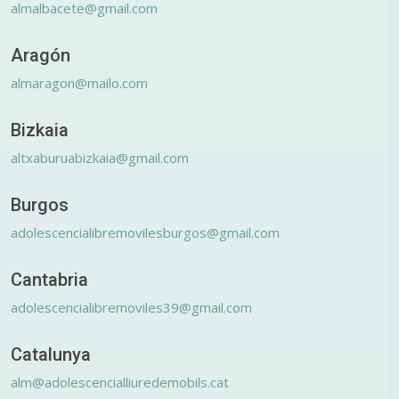
almalbacete@gmail.com
Aragón
almaragon@mailo.com
Bizkaia
altxaburuabizkaia@gmail.com
Burgos
adolescencialibremovilesburgos@gmail.com
Cantabria
adolescencialibremoviles39@gmail.com
Catalunya
alm@adolescencialliuredemobils.cat