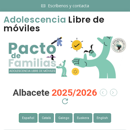
Escríbenos y contacta
Adolescencia
Libre de
móviles
Albacete
2025/2026
Español
Català
Galego
Euskera
English