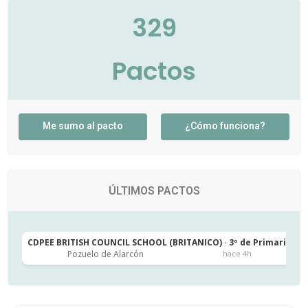
329
Pactos
Me sumo al pacto
¿Cómo funciona?
ÚLTIMOS PACTOS
CDPEE BRITISH COUNCIL SCHOOL (BRITANICO) · 3º de Primaria
C
Pozuelo de Alarcón
hace 4h