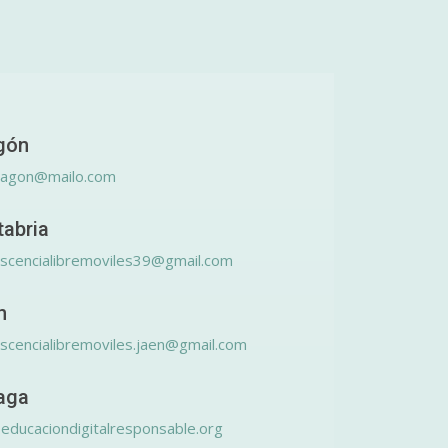
gón
ragon@mailo.com
tabria
scencialibremoviles39@gmail.com
n
scencialibremoviles.jaen@gmail.com
aga
educaciondigitalresponsable.org