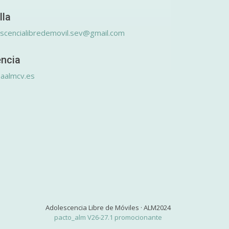
lla
scencialibredemovil.sev@gmail.com
encia
aalmcv.es
Adolescencia Libre de Móviles · ALM2024
pacto_alm V26-27.1 promocionante