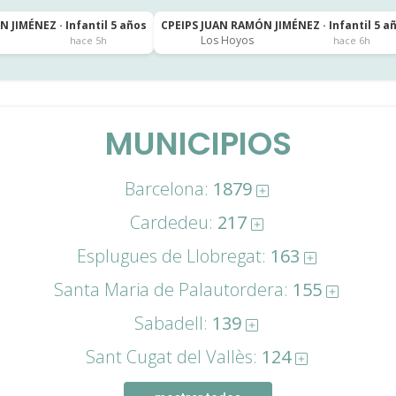
 JIMÉNEZ · Infantil 5 años
CPEIPS JUAN RAMÓN JIMÉNEZ · Infantil 5 a
Los Hoyos
hace 5h
hace 6h
MUNICIPIOS
Barcelona:
1879
Cardedeu:
217
Esplugues de Llobregat:
163
Santa Maria de Palautordera:
155
Sabadell:
139
Sant Cugat del Vallès:
124