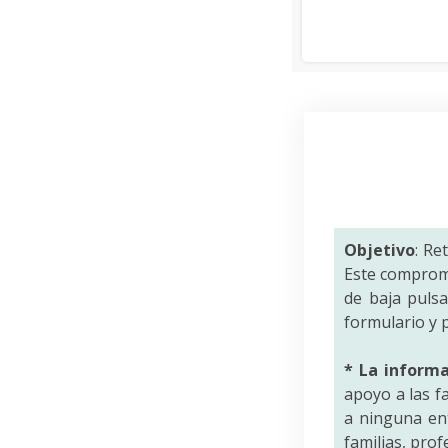
Objetivo
: Re
Este comprom
de baja puls
formulario y p
* La inform
apoyo a las f
a ninguna ent
familias, pro