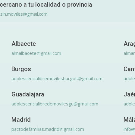
cercano a tu localidad o provincia
.sin.moviles@gmail.com
Albacete
Ara
almalbacete@gmail.com
alma
Burgos
Can
adolescencialibremovilesburgos@gmail.com
adole
Guadalajara
Jaé
adolescencialibredemovilesgu@gmail.com
adole
Madrid
Mál
pactodefamilias.madrid@gmail.com
info@