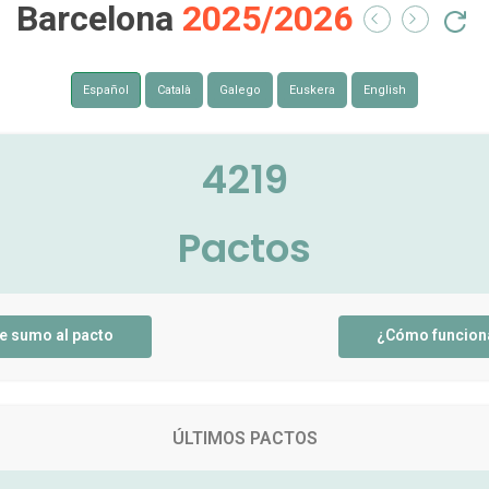
Barcelona
2025/2026
Español
Català
Galego
Euskera
English
4219
Pactos
e sumo al pacto
¿Cómo funcion
ÚLTIMOS PACTOS