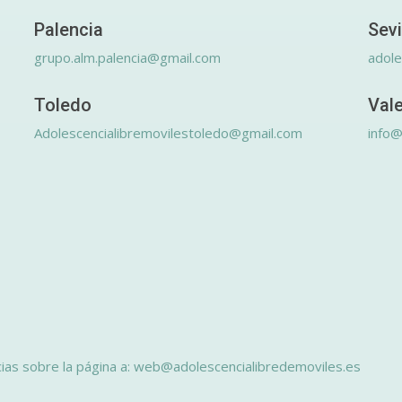
Palencia
Sevi
grupo.alm.palencia@gmail.com
adole
Toledo
Val
Adolescencialibremovilestoledo@gmail.com
info@
ias sobre la página a: web@adolescencialibredemoviles.es