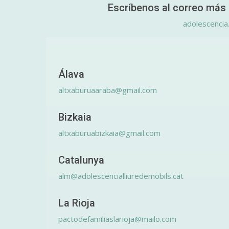
Escríbenos al correo más 
adolescencia
Álava
altxaburuaaraba@gmail.com
Bizkaia
altxaburuabizkaia@gmail.com
Catalunya
alm@adolescencialliuredemobils.cat
La Rioja
pactodefamiliaslarioja@mailo.com