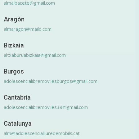
almalbacete@gmail.com
Aragón
almaragon@mailo.com
Bizkaia
altxaburuabizkaia@gmail.com
Burgos
adolescencialibremovilesburgos@gmail.com
Cantabria
adolescencialibremoviles39@gmail.com
Catalunya
alm@adolescencialliuredemobils.cat