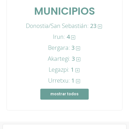
MUNICIPIOS
Donostia/San Sebastián:
23
Irun:
4
Bergara:
3
Akartegi:
3
Legazpi:
1
Urretxu:
1
mostrar todos