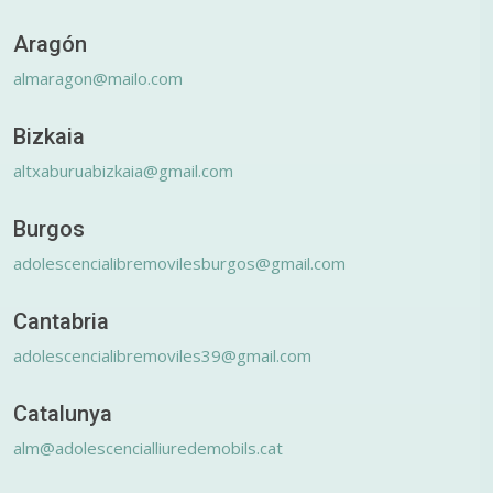
Aragón
almaragon@mailo.com
Bizkaia
altxaburuabizkaia@gmail.com
Burgos
adolescencialibremovilesburgos@gmail.com
Cantabria
adolescencialibremoviles39@gmail.com
Catalunya
alm@adolescencialliuredemobils.cat