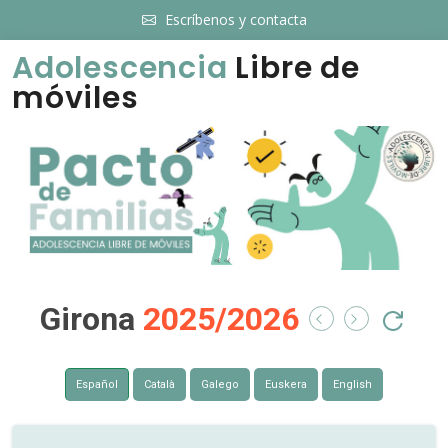
Escríbenos y contacta
Adolescencia
Libre de
móviles
Girona
2025/2026
Español
Català
Galego
Euskera
English