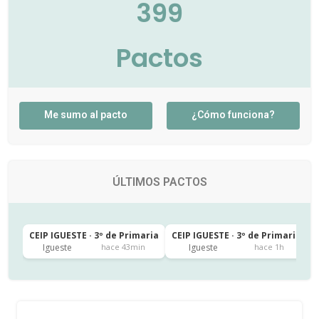
399
Pactos
Me sumo al pacto
¿Cómo funciona?
ÚLTIMOS PACTOS
CEIP IGUESTE · 3º de Primaria
CEIP IGUESTE · 3º de Primaria
C
Igueste
Igueste
hace 43min
hace 1h