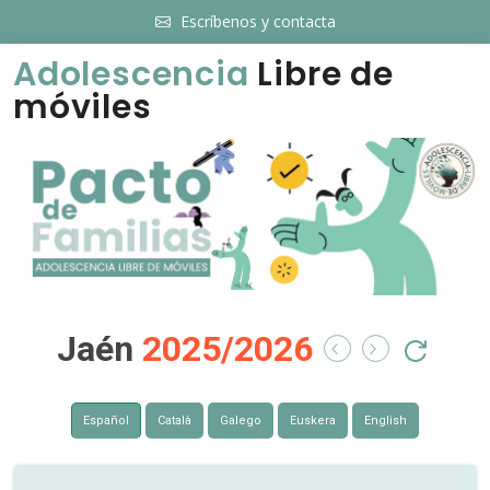
Escríbenos y contacta
Adolescencia
Libre de
móviles
Jaén
2025/2026
Español
Català
Galego
Euskera
English