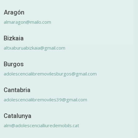
Aragón
almaragon@mailo.com
Bizkaia
altxaburuabizkaia@gmail.com
Burgos
adolescencialibremovilesburgos@gmail.com
Cantabria
adolescencialibremoviles39@gmail.com
Catalunya
alm@adolescencialliuredemobils.cat