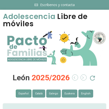
Escríbenos y contacta
Adolescencia
Libre de
móviles
León
2025/2026
Español
Català
Galego
Euskera
English