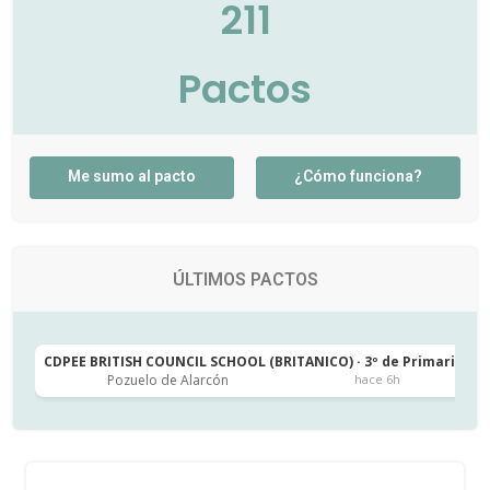
211
Pactos
Me sumo al pacto
¿Cómo funciona?
ÚLTIMOS PACTOS
CDPEE BRITISH COUNCIL SCHOOL (BRITANICO) · 3º de Primaria
C
Pozuelo de Alarcón
hace 6h