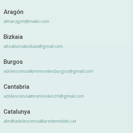
Aragón
almaragon@mailo.com
Bizkaia
altxaburuabizkaia@gmail.com
Burgos
adolescencialibremovilesburgos@gmail.com
Cantabria
adolescencialibremoviles39@gmail.com
Catalunya
alm@adolescencialliuredemobils.cat