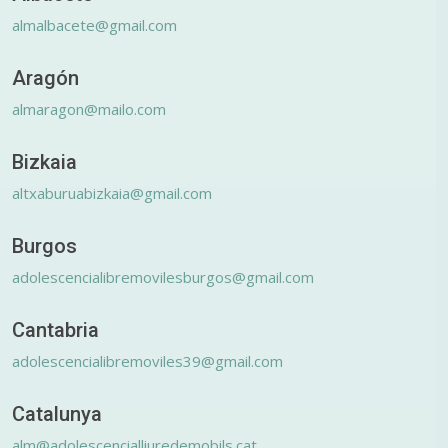
almalbacete@gmail.com
Aragón
almaragon@mailo.com
Bizkaia
altxaburuabizkaia@gmail.com
Burgos
adolescencialibremovilesburgos@gmail.com
Cantabria
adolescencialibremoviles39@gmail.com
Catalunya
alm@adolescencialliuredemobils.cat