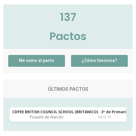
137
Pactos
Me sumo al pacto
¿Cómo funciona?
ÚLTIMOS PACTOS
CDPEE BRITISH COUNCIL SCHOOL (BRITANICO) · 3º de Primaria
C
Pozuelo de Alarcón
hace 1h