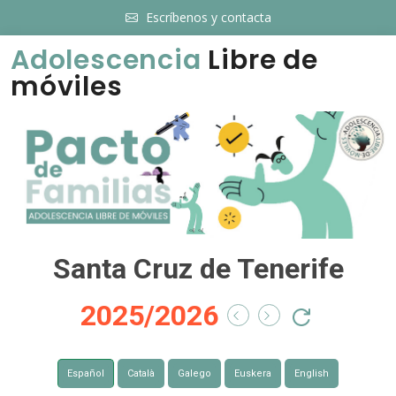
Escríbenos y contacta
Adolescencia
Libre de
móviles
Santa Cruz de Tenerife
2025/2026
Español
Català
Galego
Euskera
English