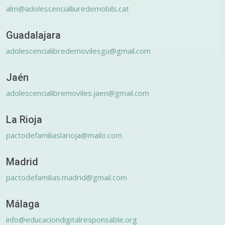
alm@adolescencialliuredemobils.cat
Guadalajara
adolescencialibredemovilesgu@gmail.com
Jaén
adolescencialibremoviles.jaen@gmail.com
La Rioja
pactodefamiliaslarioja@mailo.com
Madrid
pactodefamilias.madrid@gmail.com
Málaga
info@educaciondigitalresponsable.org