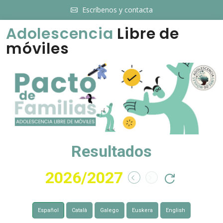
Escríbenos y contacta
Adolescencia
Libre de
móviles
Resultados
2026/2027
Español
Català
Galego
Euskera
English