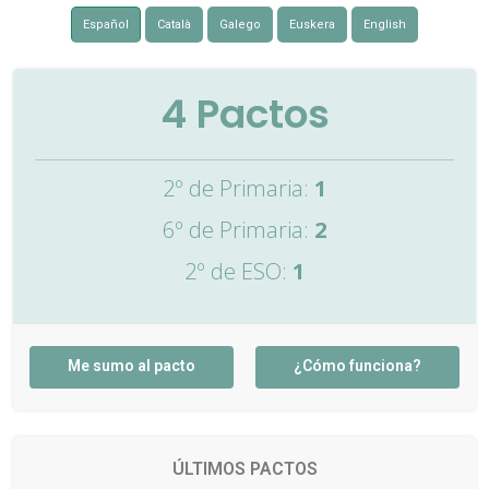
Español
Català
Galego
Euskera
English
4
Pactos
2º de Primaria:
1
6º de Primaria:
2
2º de ESO:
1
Me sumo al pacto
¿Cómo funciona?
ÚLTIMOS PACTOS