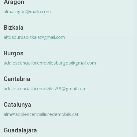
Aragón
almaragon@mailo.com
Bizkaia
altxaburuabizkaia@gmail.com
Burgos
adolescencialibremovilesburgos@gmail.com
Cantabria
adolescencialibremoviles39@gmail.com
Catalunya
alm@adolescencialliuredemobils.cat
Guadalajara