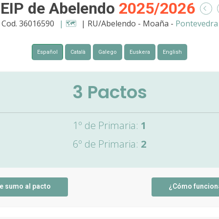
EIP de Abelendo
2025/2026
Cod. 36016590
| 🗺️
| RU/Abelendo - Moaña -
Pontevedra
Español
Català
Galego
Euskera
English
3
Pactos
1º de Primaria:
1
6º de Primaria:
2
e sumo al pacto
¿Cómo funcion