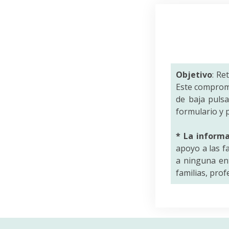
Objetivo
: Re
Este comprom
de baja puls
formulario y p
* La inform
apoyo a las f
a ninguna ent
familias, pro