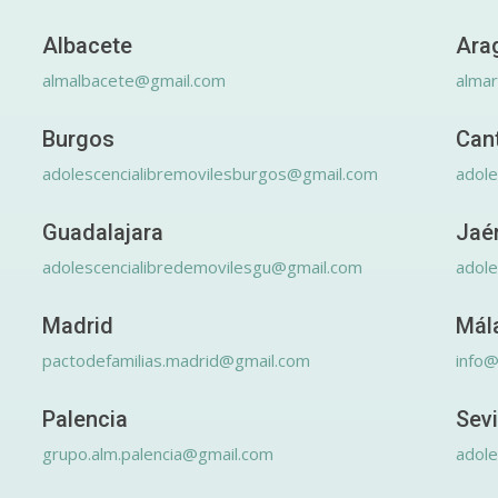
Albacete
Ara
almalbacete@gmail.com
alma
Burgos
Can
adolescencialibremovilesburgos@gmail.com
adole
Guadalajara
Jaé
adolescencialibredemovilesgu@gmail.com
adole
Madrid
Mál
pactodefamilias.madrid@gmail.com
info@
Palencia
Sevi
grupo.alm.palencia@gmail.com
adole