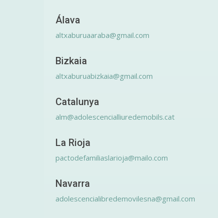
Álava
altxaburuaaraba@gmail.com
Bizkaia
altxaburuabizkaia@gmail.com
Catalunya
alm@adolescencialliuredemobils.cat
La Rioja
pactodefamiliaslarioja@mailo.com
Navarra
adolescencialibredemovilesna@gmail.com