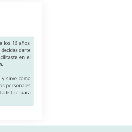
a los 16 años.
decidas darte
ilitaste en el
a.
a
y sirve como
tos personales
tadístico para