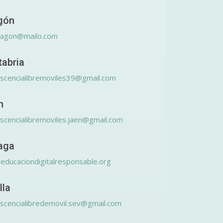
gón
ragon@mailo.com
tabria
scencialibremoviles39@gmail.com
n
scencialibremoviles.jaen@gmail.com
aga
educaciondigitalresponsable.org
lla
scencialibredemovil.sev@gmail.com