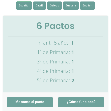
Español
Català
Galego
Euskera
English
6
Pactos
Infantil 5 años:
1
1º de Primaria:
1
3º de Primaria:
1
4º de Primaria:
1
5º de Primaria:
2
Me sumo al pacto
¿Cómo funciona?