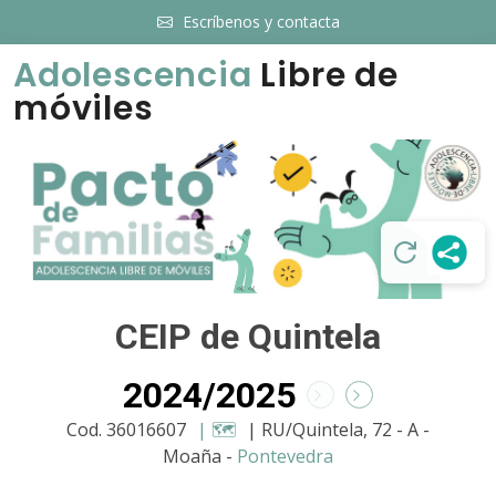
Escríbenos y contacta
Adolescencia
Libre de
móviles
CEIP de Quintela
2024/2025
Cod. 36016607
| 🗺️
| RU/Quintela, 72 - A -
Moaña -
Pontevedra