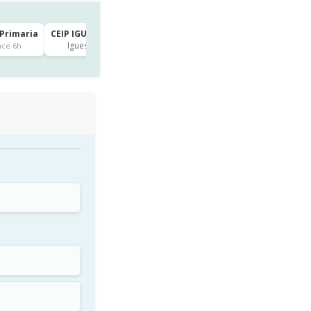
 Primaria
CEIP IGUESTE · 1º de Primaria
Igueste
ace 6h
hace 6h