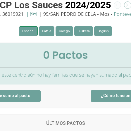
CP Los Sauces
2024/2025
. 36019921
| 🗺️
| 99/SAN PEDRO DE CELA - Mos -
Pontev
Español
Català
Galego
Euskera
English
0
Pactos
 este centro aún no hay familias que se hayan sumado al pac
e sumo al pacto
¿Cómo funcion
ÚLTIMOS PACTOS