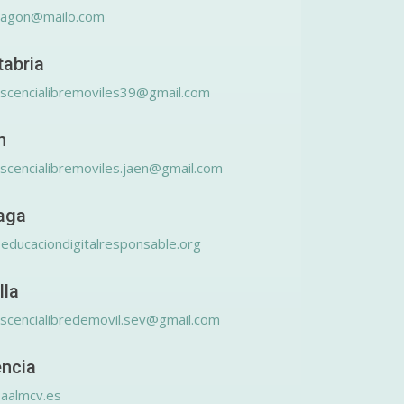
ragon@mailo.com
tabria
scencialibremoviles39@gmail.com
n
scencialibremoviles.jaen@gmail.com
aga
educaciondigitalresponsable.org
lla
scencialibredemovil.sev@gmail.com
encia
aalmcv.es