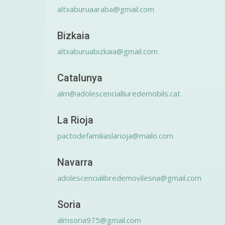
altxaburuaaraba@gmail.com
Bizkaia
altxaburuabizkaia@gmail.com
Catalunya
alm@adolescencialliuredemobils.cat
La Rioja
pactodefamiliaslarioja@mailo.com
Navarra
adolescencialibredemovilesna@gmail.com
Soria
almsoria975@gmail.com