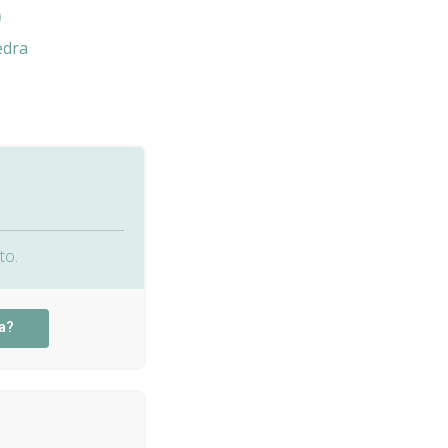
edra
to.
a?