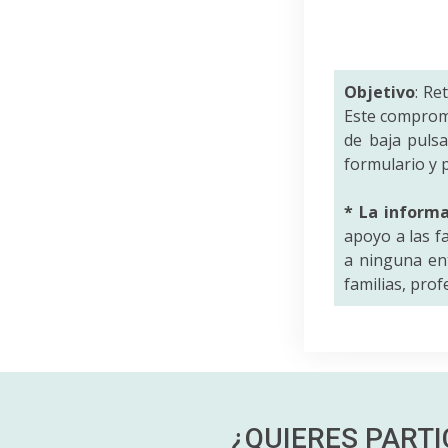
Objetivo
: Re
Este comprom
de baja puls
formulario y p
* La inform
apoyo a las f
a ninguna ent
familias, pro
¿QUIERES PART