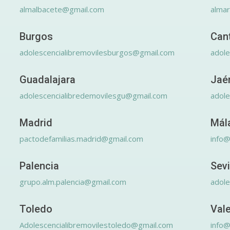
almalbacete@gmail.com
alma
Burgos
Can
adolescencialibremovilesburgos@gmail.com
adole
Guadalajara
Jaé
adolescencialibredemovilesgu@gmail.com
adole
Madrid
Mál
pactodefamilias.madrid@gmail.com
info@
Palencia
Sevi
grupo.alm.palencia@gmail.com
adole
Toledo
Val
Adolescencialibremovilestoledo@gmail.com
info@