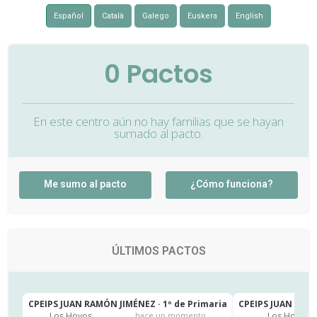
Español
Català
Galego
Euskera
English
0
Pactos
En este centro aún no hay familias que se hayan
sumado al pacto.
Me sumo al pacto
¿Cómo funciona?
ÚLTIMOS PACTOS
CPEIPS JUAN RAMÓN JIMÉNEZ · 1º de Primaria
CPEIPS JUAN RAMÓ
Los Hoyos
Los Hoyos
hace un momento