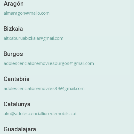
Aragón
almaragon@mailo.com
Bizkaia
altxaburuabizkaia@gmail.com
Burgos
adolescencialibremovilesburgos@gmail.com
Cantabria
adolescencialibremoviles39@gmail.com
Catalunya
alm@adolescencialliuredemobils.cat
Guadalajara