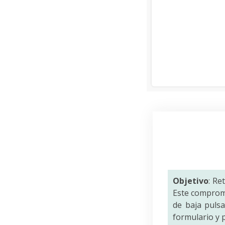
Objetivo
: Re
Este comprom
de baja puls
formulario y p