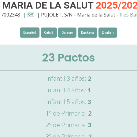
 MARIA DE LA SALUT
2025/20
. 7002348
| 🗺️
| PUJOLET, S/N - Maria de la Salut -
Illes Ba
Español
Català
Galego
Euskera
English
23
Pactos
Infantil 3 años:
2
Infantil 4 años:
1
Infantil 5 años:
3
1º de Primaria:
2
2º de Primaria:
3
3º de Primaria:
2