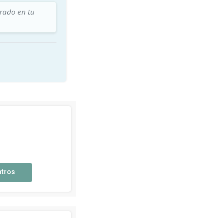
trado en tu
ntros