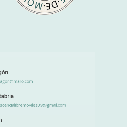
gón
ragon@mailo.com
tabria
scencialibremoviles39@gmail.com
n