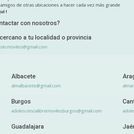
y amigos de otras ubicaciones a hacer cada vez más grande
uí !
ntactar con nosotros?
cercano a tu localidad o provincia
.sin.moviles@gmail.com
Albacete
Ara
almalbacete@gmail.com
alma
Burgos
Can
adolescencialibremovilesburgos@gmail.com
adole
Guadalajara
Jaé