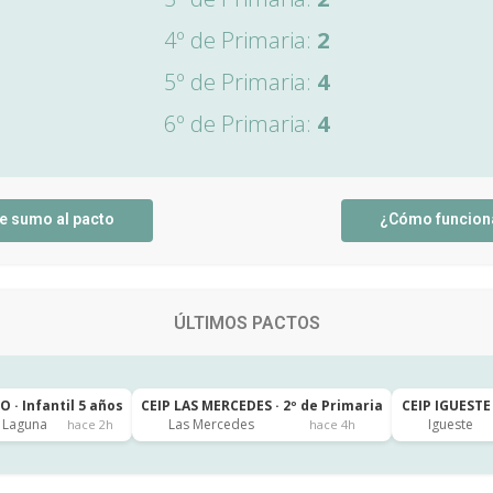
4º de Primaria:
2
5º de Primaria:
4
6º de Primaria:
4
e sumo al pacto
¿Cómo funcion
ÚLTIMOS PACTOS
 · Infantil 5 años
CEIP LAS MERCEDES · 2º de Primaria
CEIP IGUESTE 
a Laguna
Las Mercedes
Igueste
hace 2h
hace 4h