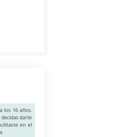
a los 16 años.
decidas darte
ilitaste en el
a.