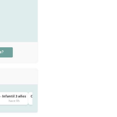
a?
· Infantil 3 años
CEIP IGUESTE · 1º de Primaria
Igueste
hace 9h
hace 10h