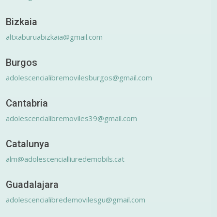
Bizkaia
altxaburuabizkaia@gmail.com
Burgos
adolescencialibremovilesburgos@gmail.com
Cantabria
adolescencialibremoviles39@gmail.com
Catalunya
alm@adolescencialliuredemobils.cat
Guadalajara
adolescencialibredemovilesgu@gmail.com