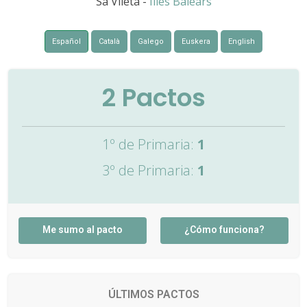
Sa Vileta -
Illes Balears
Español
Català
Galego
Euskera
English
2
Pactos
1º de Primaria:
1
3º de Primaria:
1
Me sumo al pacto
¿Cómo funciona?
ÚLTIMOS PACTOS