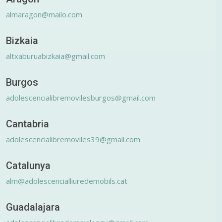
almaragon@mailo.com
Bizkaia
altxaburuabizkaia@gmail.com
Burgos
adolescencialibremovilesburgos@gmail.com
Cantabria
adolescencialibremoviles39@gmail.com
Catalunya
alm@adolescencialliuredemobils.cat
Guadalajara