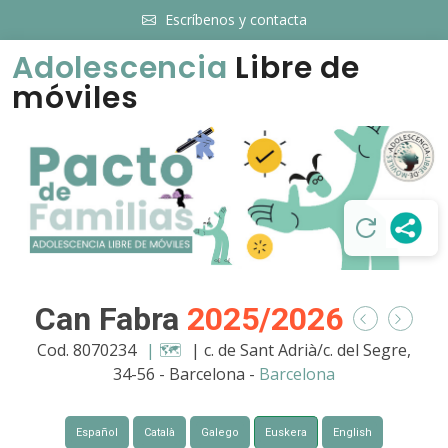
Escríbenos y contacta
Adolescencia
Libre de
móviles
Can Fabra
2025/2026
Cod. 8070234
| 🗺️
| c. de Sant Adrià/c. del Segre,
34-56 - Barcelona -
Barcelona
Español
Català
Galego
Euskera
English