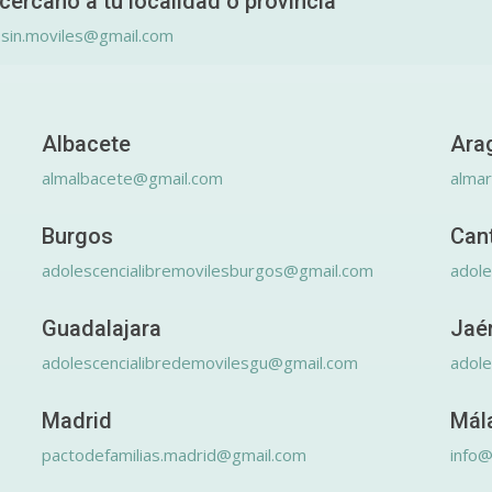
cercano a tu localidad o provincia
.sin.moviles@gmail.com
Albacete
Ara
almalbacete@gmail.com
alma
Burgos
Can
adolescencialibremovilesburgos@gmail.com
adole
Guadalajara
Jaé
adolescencialibredemovilesgu@gmail.com
adole
Madrid
Mál
pactodefamilias.madrid@gmail.com
info@