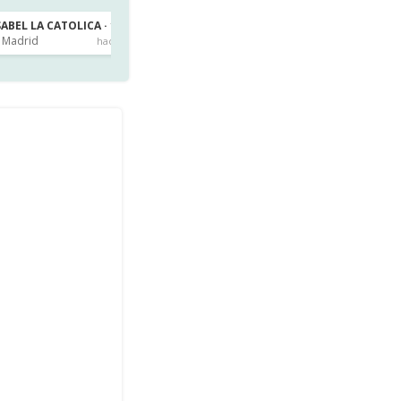
ISABEL LA CATOLICA · 1º de ESO
IES ISABEL LA CATOLICA · 1º de ESO
Madrid
Madrid
hace 2h
hace 3h