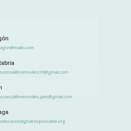
gón
ragon@mailo.com
tabria
scencialibremoviles39@gmail.com
n
scencialibremoviles.jaen@gmail.com
aga
educaciondigitalresponsable.org