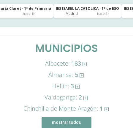
ría Claret · 1º de Primaria
IES ISABEL LA CATOLICA · 1º de ESO
IES 
Madrid
hace 1h
hace 2h
MUNICIPIOS
Albacete:
183
Almansa:
5
Hellín:
3
Valdeganga:
2
Chinchilla de Monte-Aragón:
1
mostrar todos