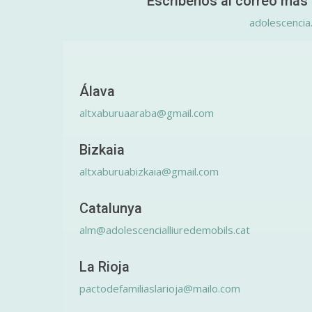
Escríbenos al correo más 
adolescencia
Álava
altxaburuaaraba@gmail.com
Bizkaia
altxaburuabizkaia@gmail.com
Catalunya
alm@adolescencialliuredemobils.cat
La Rioja
pactodefamiliaslarioja@mailo.com