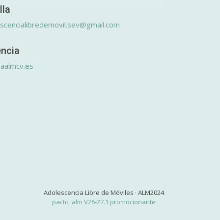
lla
scencialibredemovil.sev@gmail.com
encia
aalmcv.es
Adolescencia Libre de Móviles · ALM2024
pacto_alm V26-27.1 promocionante