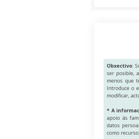
Obxectivo
: 
ser posible,
menos que te
Introduce o 
modificar, act
* A informa
apoio ás fami
datos persoai
como recurso 