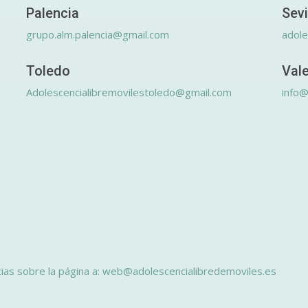
Palencia
Sevi
grupo.alm.palencia@gmail.com
adole
Toledo
Val
Adolescencialibremovilestoledo@gmail.com
info@
ias sobre la página a: web@adolescencialibredemoviles.es