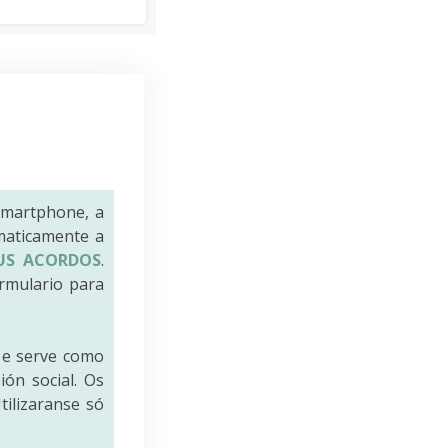
smartphone, a
maticamente a
US ACORDOS
.
rmulario para
e serve como
ión social. Os
tilizaranse só