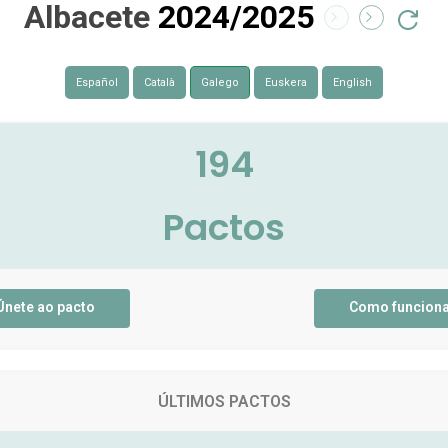
Albacete
2024/2025
Español
Català
Galego
Euskera
English
194
Pactos
Únete ao pacto
Como funcion
ÚLTIMOS PACTOS