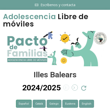
Escríbenos y contacta
Adolescencia
Libre de
móviles
Illes Balears
2024/2025
Español
Català
Galego
Euskera
English