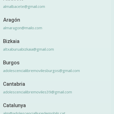
almalbacete@gmail.com
Aragón
almaragon@mailo.com
Bizkaia
altxaburuabizkaia@gmail.com
Burgos
adolescencialibremovilesburgos@gmail.com
Cantabria
adolescencialibremoviles39@gmail.com
Catalunya
alm@adolescencialliuredemobils.cat