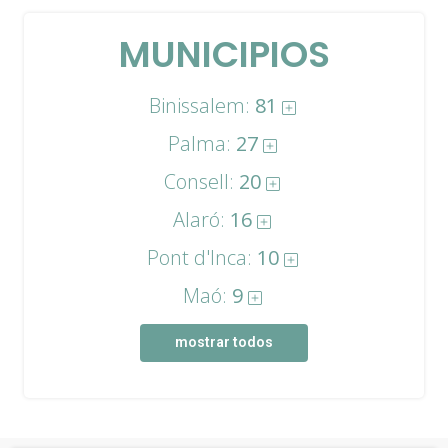
MUNICIPIOS
Binissalem:
81
Palma:
27
Consell:
20
Alaró:
16
Pont d'Inca:
10
Maó:
9
mostrar todos