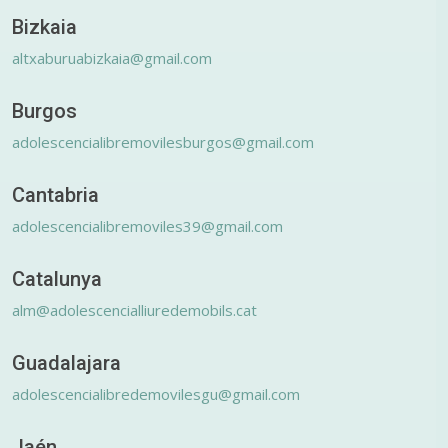
Bizkaia
altxaburuabizkaia@gmail.com
Burgos
adolescencialibremovilesburgos@gmail.com
Cantabria
adolescencialibremoviles39@gmail.com
Catalunya
alm@adolescencialliuredemobils.cat
Guadalajara
adolescencialibredemovilesgu@gmail.com
Jaén