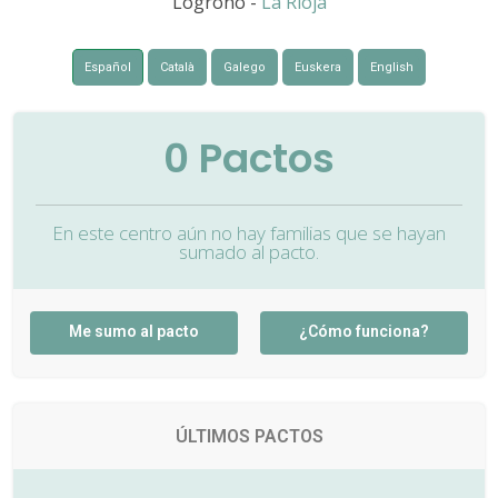
Logroño -
La Rioja
Español
Català
Galego
Euskera
English
0
Pactos
En este centro aún no hay familias que se hayan
sumado al pacto.
Me sumo al pacto
¿Cómo funciona?
ÚLTIMOS PACTOS