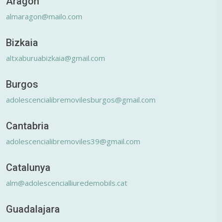
Aragón
almaragon@mailo.com
Bizkaia
altxaburuabizkaia@gmail.com
Burgos
adolescencialibremovilesburgos@gmail.com
Cantabria
adolescencialibremoviles39@gmail.com
Catalunya
alm@adolescencialliuredemobils.cat
Guadalajara