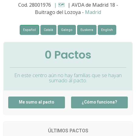
Cod. 28001976
| 🗺️
| AVDA de Madrid 18 -
Buitrago del Lozoya -
Madrid
Español
Català
Galego
Euskera
English
0
Pactos
En este centro aún no hay familias que se hayan
sumado al pacto.
Me sumo al pacto
¿Cómo funciona?
ÚLTIMOS PACTOS