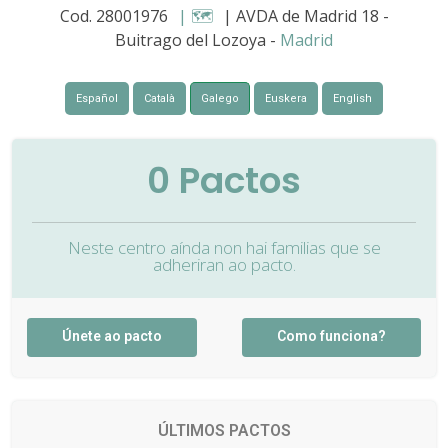
Cod. 28001976
| 🗺️
| AVDA de Madrid 18 -
Buitrago del Lozoya -
Madrid
Español
Català
Galego
Euskera
English
0
Pactos
Neste centro aínda non hai familias que se
adheriran ao pacto.
Únete ao pacto
Como funciona?
ÚLTIMOS PACTOS