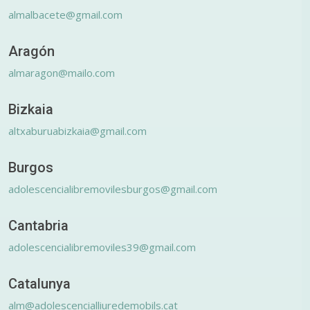
almalbacete@gmail.com
Aragón
almaragon@mailo.com
Bizkaia
altxaburuabizkaia@gmail.com
Burgos
adolescencialibremovilesburgos@gmail.com
Cantabria
adolescencialibremoviles39@gmail.com
Catalunya
alm@adolescencialliuredemobils.cat