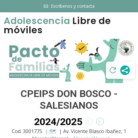
Escríbenos y contacta
Adolescencia
Libre de
móviles
CPEIPS DON BOSCO -
SALESIANOS
2024/2025
Cod. 3001775
| 🗺️
| Av. Vicente Blasco Ibañez, 1