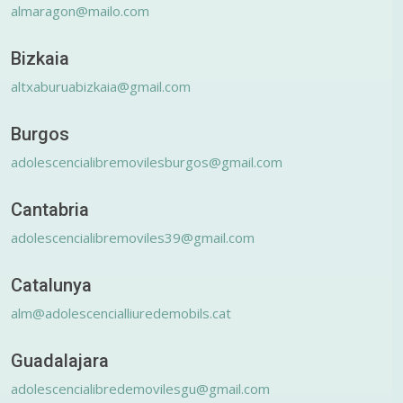
almaragon@mailo.com
Bizkaia
altxaburuabizkaia@gmail.com
Burgos
adolescencialibremovilesburgos@gmail.com
Cantabria
adolescencialibremoviles39@gmail.com
Catalunya
alm@adolescencialliuredemobils.cat
Guadalajara
adolescencialibredemovilesgu@gmail.com