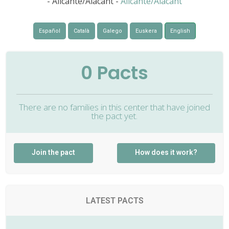
- Alicante/Alacant -
Alicante/Alacant
Español
Català
Galego
Euskera
English
0
Pacts
There are no families in this center that have joined
the pact yet.
Join the pact
How does it work?
LATEST PACTS