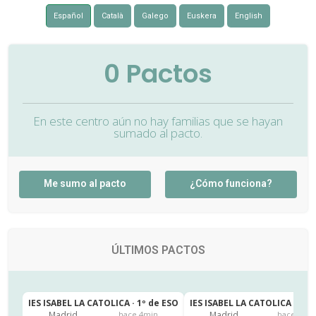
Español
Català
Galego
Euskera
English
0
Pactos
En este centro aún no hay familias que se hayan
sumado al pacto.
Me sumo al pacto
¿Cómo funciona?
ÚLTIMOS PACTOS
IES ISABEL LA CATOLICA · 1º de ESO
IES ISABEL LA CATOLICA · 1º 
Madrid
Madrid
hace 4min
hace 17m