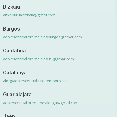
Bizkaia
altxaburuabizkaia@gmail.com
Burgos
adolescencialibremovilesburgos@gmail.com
Cantabria
adolescencialibremoviles39@gmail.com
Catalunya
alm@adolescencialliuredemobils.cat
Guadalajara
adolescencialibredemovilesgu@gmail.com
Jaén