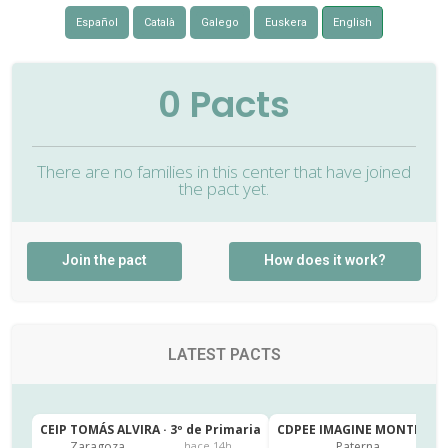
Español
Català
Galego
Euskera
English
0
Pacts
There are no families in this center that have joined
the pact yet.
Join the pact
How does it work?
LATEST PACTS
CEIP TOMÁS ALVIRA · 3º de Primaria
CDPEE IMAGINE MONTESSORI
Zaragoza
Paterna
hace 14h