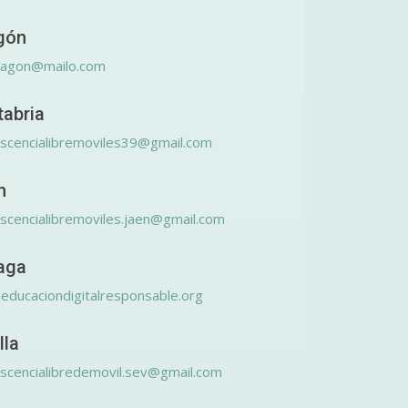
gón
ragon@mailo.com
tabria
scencialibremoviles39@gmail.com
n
scencialibremoviles.jaen@gmail.com
aga
educaciondigitalresponsable.org
lla
scencialibredemovil.sev@gmail.com