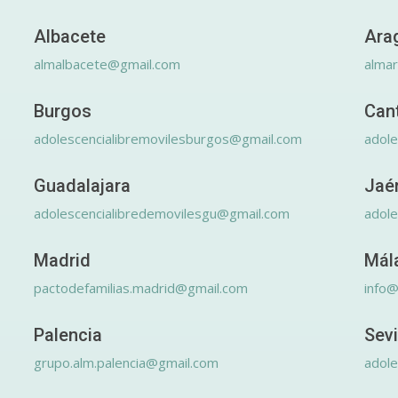
Albacete
Ara
almalbacete@gmail.com
alma
Burgos
Can
adolescencialibremovilesburgos@gmail.com
adole
Guadalajara
Jaé
adolescencialibredemovilesgu@gmail.com
adole
Madrid
Mál
pactodefamilias.madrid@gmail.com
info@
Palencia
Sevi
grupo.alm.palencia@gmail.com
adole