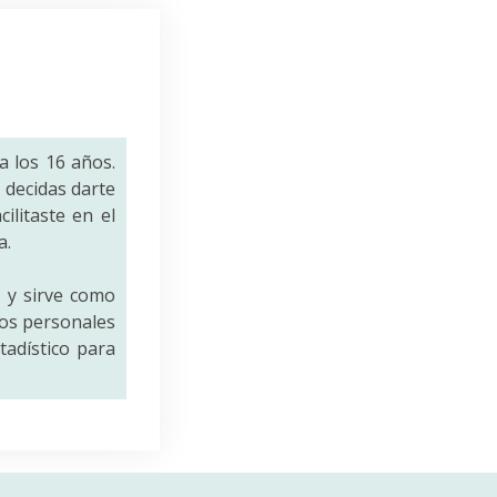
a los 16 años.
decidas darte
ilitaste en el
a.
a
y sirve como
tos personales
tadístico para