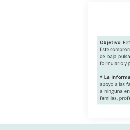
Objetivo
: Re
Este comprom
de baja puls
formulario y p
* La inform
apoyo a las f
a ninguna ent
familias, pro