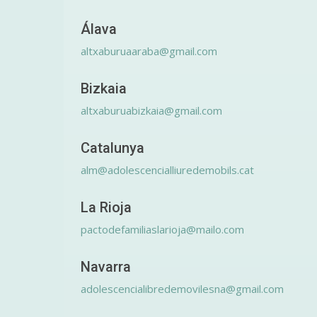
Álava
altxaburuaaraba@gmail.com
Bizkaia
altxaburuabizkaia@gmail.com
Catalunya
alm@adolescencialliuredemobils.cat
La Rioja
pactodefamiliaslarioja@mailo.com
Navarra
adolescencialibredemovilesna@gmail.com