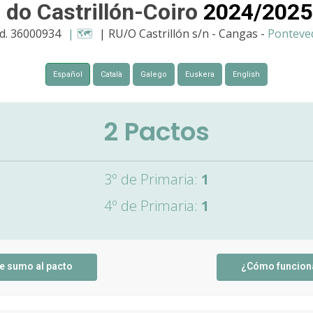
 do Castrillón-Coiro
2024/2025
d. 36000934
| 🗺️
| RU/O Castrillón s/n - Cangas -
Ponteve
Español
Català
Galego
Euskera
English
2
Pactos
3º de Primaria:
1
4º de Primaria:
1
e sumo al pacto
¿Cómo funcion