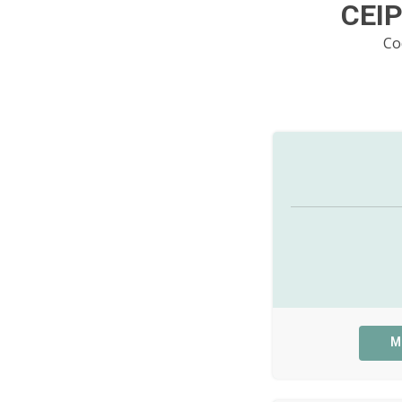
CEIP
Co
M