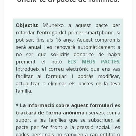
Objectiu
: M'uneixo a aquest pacte per
retardar l'entrega del primer smartphone, si
pot ser, fins als 16 anys. Aquest compromís
serà anual i es renovarà automàticament a
no ser que sol·licitis donar-te de baixa
prement el botó
ELS MEUS PACTES
.
Introdueix el correu electrònic que ens vas
facilitar al formulari i podràs modificar,
actualitzar o eliminar els pactes de la teva
família.
* La informació sobre aquest formulari es
tractarà de forma anònima
i serveix com a
suport a les famílies que se subscriuen al
pacte per fer front a la pressió social. Les
dades personals no s'envien a cap entitat o