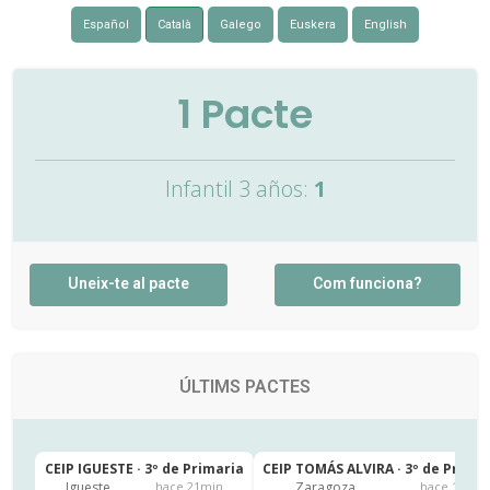
Español
Català
Galego
Euskera
English
1
Pacte
Infantil 3 años:
1
Uneix-te al pacte
Com funciona?
ÚLTIMS PACTES
CEIP IGUESTE · 3º de Primaria
CEIP TOMÁS ALVIRA · 3º de Primar
Igueste
Zaragoza
hace 21min
hace 15h