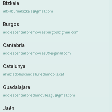
Bizkaia
altxaburuabizkaia@gmail.com
Burgos
adolescencialibremovilesburgos@gmail.com
Cantabria
adolescencialibremoviles39@gmail.com
Catalunya
alm@adolescencialliuredemobils.cat
Guadalajara
adolescencialibredemovilesgu@gmail.com
Jaén