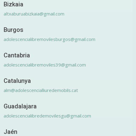
Bizkaia
altxaburuabizkaia@gmail.com
Burgos
adolescencialibremovilesburgos@gmail.com
Cantabria
adolescencialibremoviles39@gmail.com
Catalunya
alm@adolescencialliuredemobils.cat
Guadalajara
adolescencialibredemovilesgu@gmail.com
Jaén