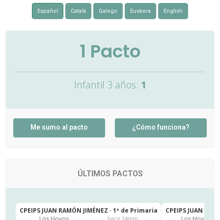
Español
Català
Galego
Euskera
English
1
Pacto
Infantil 3 años:
1
Me sumo al pacto
¿Cómo funciona?
ÚLTIMOS PACTOS
CPEIPS JUAN RAMÓN JIMÉNEZ · 1º de Primaria
CPEIPS JUAN RAMÓ
Los Hoyos
Los Hoyos
hace 14min