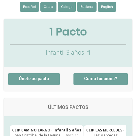
Español
Català
Galego
Euskera
English
1
Pacto
Infantil 3 años:
1
Únete ao pacto
Como funciona?
ÚLTIMOS PACTOS
CEIP CAMINO LARGO · Infantil 5 años
CEIP LAS MERCEDES · 2º de
San Cristóbal de la Laguna
Las Mercedes
hace 1h
h