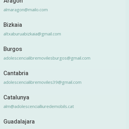
Aragón
almaragon@mailo.com
Bizkaia
altxaburuabizkaia@gmail.com
Burgos
adolescencialibremovilesburgos@gmail.com
Cantabria
adolescencialibremoviles39@gmail.com
Catalunya
alm@adolescencialliuredemobils.cat
Guadalajara