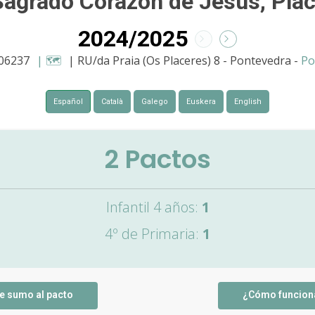
agrado Corazón de Jesús, Pla
2024/2025
006237
| 🗺️
| RU/da Praia (Os Placeres) 8 - Pontevedra -
Po
Español
Català
Galego
Euskera
English
2
Pactos
Infantil 4 años:
1
4º de Primaria:
1
e sumo al pacto
¿Cómo funcion