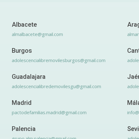
Albacete
Ara
almalbacete@gmail.com
alma
Burgos
Can
adolescencialibremovilesburgos@gmail.com
adole
Guadalajara
Jaé
adolescencialibredemovilesgu@gmail.com
adole
Madrid
Mál
pactodefamilias.madrid@gmail.com
info@
Palencia
Sevi
grupo.alm.palencia@gmail.com
adole