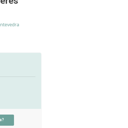
ceres
ntevedra
a?