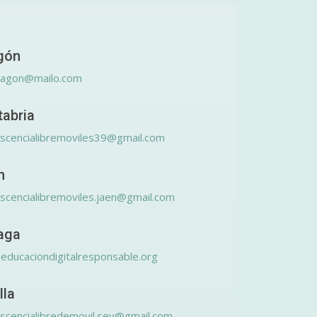
gón
ragon@mailo.com
tabria
scencialibremoviles39@gmail.com
n
scencialibremoviles.jaen@gmail.com
aga
educaciondigitalresponsable.org
lla
scencialibredemovil.sev@gmail.com