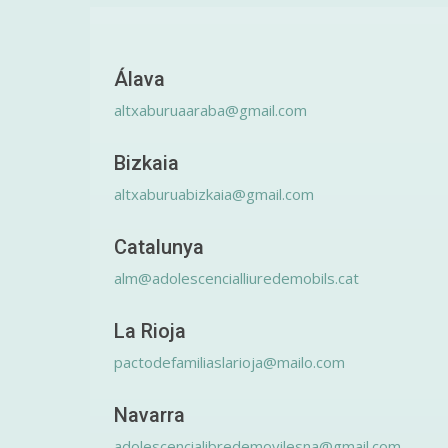
Álava
altxaburuaaraba@gmail.com
Bizkaia
altxaburuabizkaia@gmail.com
Catalunya
alm@adolescencialliuredemobils.cat
La Rioja
pactodefamiliaslarioja@mailo.com
Navarra
adolescencialibredemovilesna@gmail.com