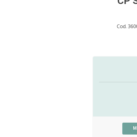
CP S
Cod. 36
M