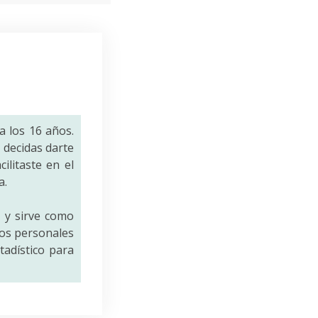
a los 16 años.
decidas darte
ilitaste en el
a.
a
y sirve como
tos personales
tadístico para