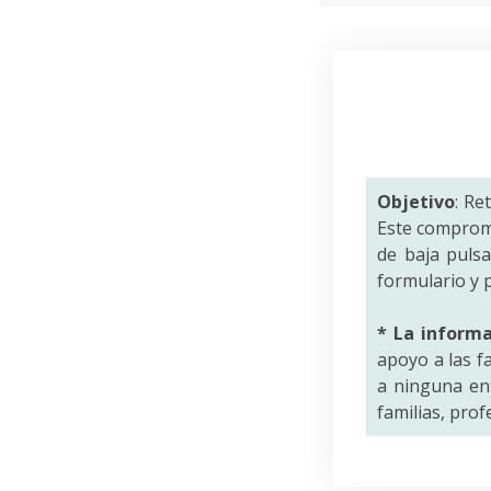
Objetivo
: Re
Este comprom
de baja puls
formulario y p
* La inform
apoyo a las f
a ninguna ent
familias, pro