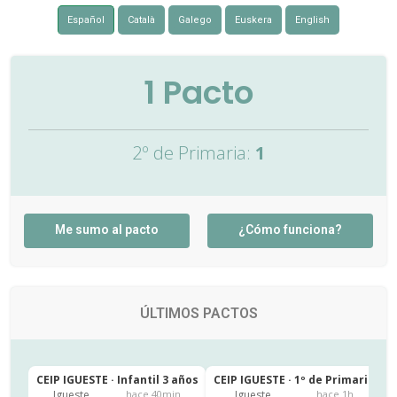
Español
Català
Galego
Euskera
English
1
Pacto
2º de Primaria:
1
Me sumo al pacto
¿Cómo funciona?
ÚLTIMOS PACTOS
CEIP IGUESTE · Infantil 3 años
CEIP IGUESTE · 1º de Primaria
C
Igueste
Igueste
hace 40min
hace 1h