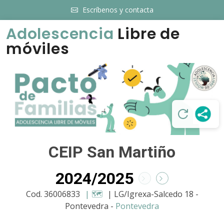
Escríbenos y contacta
Adolescencia
Libre de
móviles
CEIP San Martiño
2024/2025
Cod. 36006833
| 🗺️
| LG/Igrexa-Salcedo 18 -
Pontevedra -
Pontevedra