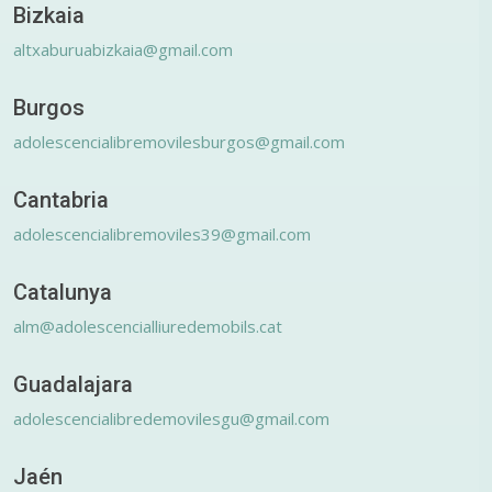
Bizkaia
altxaburuabizkaia@gmail.com
Burgos
adolescencialibremovilesburgos@gmail.com
Cantabria
adolescencialibremoviles39@gmail.com
Catalunya
alm@adolescencialliuredemobils.cat
Guadalajara
adolescencialibredemovilesgu@gmail.com
Jaén