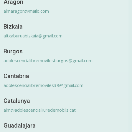
Aragón
almaragon@mailo.com
Bizkaia
altxaburuabizkaia@gmail.com
Burgos
adolescencialibremovilesburgos@gmail.com
Cantabria
adolescencialibremoviles39@gmail.com
Catalunya
alm@adolescencialliuredemobils.cat
Guadalajara