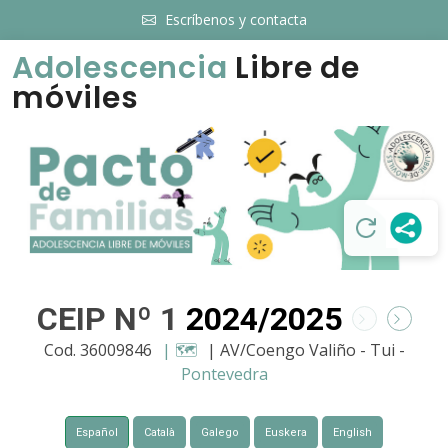
Escríbenos y contacta
Adolescencia
Libre de
móviles
CEIP Nº 1
2024/2025
Cod. 36009846
| 🗺️
| AV/Coengo Valiño - Tui -
Pontevedra
Español
Català
Galego
Euskera
English